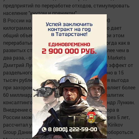
предприятий по переработке отходов, стимулировать
население "кнутом и пряником".
В России на одного человека приходится 400
килограммов твердых бытовых отходов, что дает
общий объем в 60 миллионов тонн в год. "При этом
перерабатывается не более 15 процентов, тогда как в
развитых странах этот показатель выше более чем в
два раза, - отмечает аналитик компании IFC Markets
Дмитрий Лукашов. - В денежном выражении эффект от
раздельного сбора ТКО я бы оценил примерно в 15
тысяч рублей на тонну". При этом упущенная выгода
при захоронении такого рода отходов составляет более
60 миллиардов рублей ежегодно, считает аналитик
консалтинговой группы "НЭО Центр" Александр Лункин.
Внедрение системы раздельного сбора мусора в
России может окупиться приблизительно через 5 лет,
рассчитал управляющий партнер компании Kirikov
Group Даниил Кириков. Но за это придется побороться.