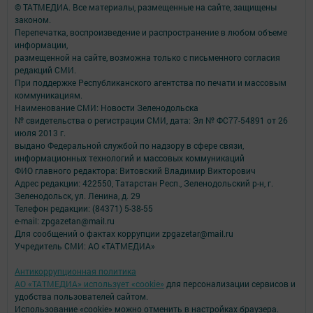
© ТАТМЕДИА. Все материалы, размещенные на сайте, защищены
законом.
Перепечатка, воспроизведение и распространение в любом объеме
информации,
размещенной на сайте, возможна только с письменного согласия
редакций СМИ.
При поддержке Республиканского агентства по печати и массовым
коммуникациям.
Наименование СМИ: Новости Зеленодольска
№ свидетельства о регистрации СМИ, дата: Эл № ФС77-54891 от 26
июля 2013 г.
выдано Федеральной службой по надзору в сфере связи,
информационных технологий и массовых коммуникаций
ФИО главного редактора: Витовский Владимир Викторович
Адрес редакции: 422550, Татарстан Респ., Зеленодольский р-н, г.
Зеленодольск, ул. Ленина, д. 29
Телефон редакции: (84371) 5-38-55
e-mail: zpgazetan@mail.ru
Для сообщений о фактах коррупции zpgazetar@mail.ru
Учредитель СМИ: АО «ТАТМЕДИА»
Антикоррупционная политика
АО «ТАТМЕДИА» использует «cookie»
для персонализации сервисов и
удобства пользователей сайтом.
Использование «cookie» можно отменить в настройках браузера.