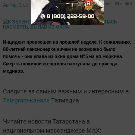
Автор,
3 октября 2014 - 03:57
1000
0
0
Инцидент произошел на прошлой неделе. К сожалению,
80-летней пенсионерке ничем не возможно было
помочь - она упала из окна дома №5 на ул.Норкина.
Смерть пожилой женщины наступила до приезда
медиков.
Следите за самым важным и интересным в
Telegram-канале
Татмедиа
Читайте новости Татарстана в
национальном мессенджере MАХ: