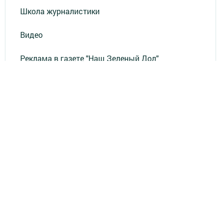
Школа журналистики
Видео
Реклама в газете "Наш Зеленый Дол"
Реклама на ТВ
Реклама в газете "Зеленодольская правда"
Документы
Привет из СССР
Зеленодольская красавица
Фотолетопись Героев