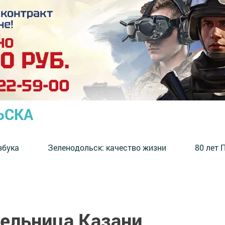
ЬСКА
збука
⁠Зеленодольск: качество жизни
80 лет 
ельница Казани