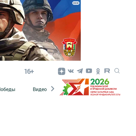
16+
Победы
Видео
Конкурсы
ЭтноДети