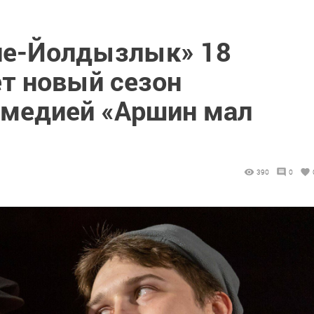
ие-Йолдызлык» 18
ет новый сезон
омедией «Аршин мал
390
0