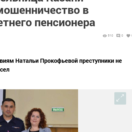
мошенничество в
етнего пенсионера
510
0
виям Натальи Прокофьевой преступники не
ысел