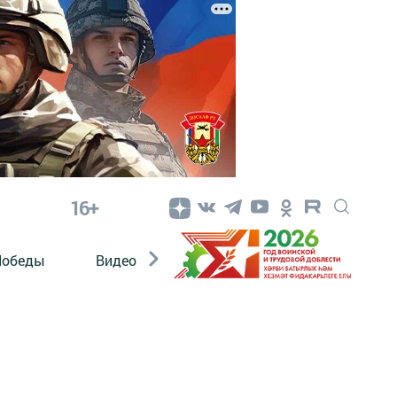
16+
Победы
Видео
Конкурсы
ЭтноДети