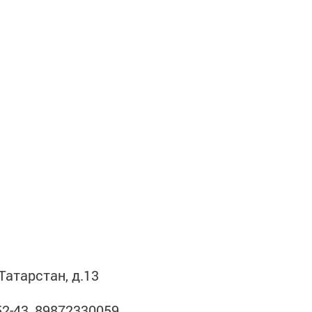
 Татарстан, д.13
52-43, 89872330059