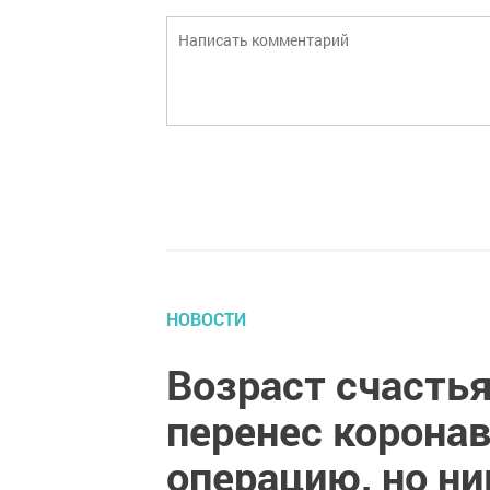
НОВОСТИ
Возраст счасть
перенес коронав
операцию, но ни