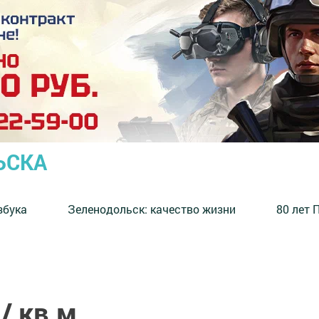
ЬСКА
збука
⁠Зеленодольск: качество жизни
80 лет 
/ кв.м.