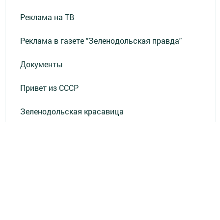
Реклама на ТВ
Реклама в газете "Зеленодольская правда"
Документы
Привет из СССР
Зеленодольская красавица
Фотолетопись Героев
Летопись мужества
«Где эта улица, где этот дом?»
Лица эпохи