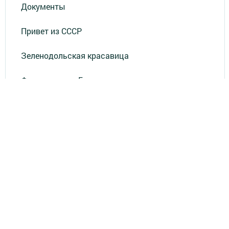
Документы
Привет из СССР
Зеленодольская красавица
Фотолетопись Героев
Летопись мужества
«Где эта улица, где этот дом?»
Лица эпохи
«Маяк» в нашей жизни
«Было - стало»
«По волнам памяти»