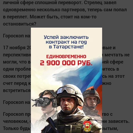
личной сфере сплошной переворот. Стрелец завел
одновременно несколько партнеров, теперь сам попал
в переплет. Может быть, стоит на ком-то
остановиться?
Гороскоп на 17 ноября 2017 года Козерог
17 ноября 2017 года у Козерога появятся новые и
перспективные возможности в работе. Вы и мечтать не
могли, что вам сегодня светит. Увы, в рабочей сфере
одни проблемы и волнения. Сначала разберитесь в
своих потребностях, а потом высказывайтесь на этот
счет перед коллегами. Вечером Козерогу нужно
встретиться со старыми друзьями.
Гороскоп на 17 ноября 2017 года Водолей
Гороскоп предсказывает Водолею знакомство с
человеком, от которого будет многое в жизни зависеть.
Только будьте максимально честным и открытым,