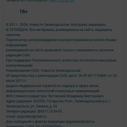
Телефон АО «ТАТМЕДИА»:
(843) 222 09 84
16+
© 2011 - 2026. Новости Зеленодольска. Все права защищены.
© ТАТМЕДИА. Все материалы, размещенные на сайте, защищены
законом.
Перепечатка, воспроизведение и распространение в любом объеме
информации,
размещенной на сайте, возможна только с письменного согласия
редакций СМИ.
При поддержке Республиканского агентства по печати и массовым
коммуникациям.
Наименование СМИ: Новости Зеленодольска
№ свидетельства о регистрации СМИ, дата: Эл № ФС77-54891 от 26
июля 2013 г.
выдано Федеральной службой по надзору в сфере связи,
информационных технологий и массовых коммуникаций
ФИО главного редактора: Витовский Владимир Викторович
Адрес редакции: 422550, Татарстан Респ., Зеленодольский р-н, г.
Зеленодольск, ул. Ленина, д. 29
Телефон редакции: (84371) 5-38-55
e-mail: zpgazetan@mail.ru
Для сообщений о фактах коррупции zpgazetar@mail.ru
Учредитель СМИ: АО «ТАТМЕДИА»