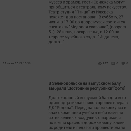
музеев и храмов, гости Свияжска могут
приобщиться к театральному искусству.
Театр-студия "Птица" из Ижевска
покажет два постановки. В субботу, 27
июня, в 17.00 во дворе музея состоится
спектакль "Медовая сказочка", (возраст
5+). 28 июня, воскресенье, в 12.00 на
террасе музейного сада - "Издалека,
долго..."...
27 июня 2015, 10:36
927
0
0
В Зеленодольске на выпускном балу
выбрали "Достояние республики"[фото]
Долгожданный выпускной бал для всех
одиннадцатиклассников прошел вчера в
ДК "Родина". Перед началом конкурса в
знак ококнчания учебы в небо взмыли
сотни зеленых воздушных шариков, а
потом по красной дорожке выпускники,
их родители и педагоги прошествовали