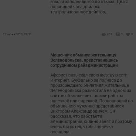
в зал и заполнили его до отказа. Два с
половиной часа длилось
театрализованное действо,...
27 июня 2015, 09:31
981
0
0
Мошенник обманул жительницу
Зеленодольска, представившись
сотрудником райадминистрации
Аферист разыскал свою жертву в сети
Интернет. Буквально за полчаса до
произошедшего 59-летняя жительница
Зеленодольска разместила на одном из
сайтов объявление о поиске работы
нянечкой или сиделкой. Позвонивший по
объявлению мужчина представился
Виктором Александровичем. Он
рассказал, что работает в
администрации, сильно занят и поэтому
очень бы хотел, чтобы нянечка
посидела...