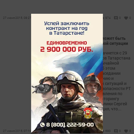
27 июня 2015, 08:27
974
0
0
В Татарстане из-за жары может быть
введен режим чрезвычайной ситуации
Понижение температуры начнется с 29
июня. Большинство районов Татарстана
достигло критериев чрезвычайной
опасности 4 и 5 классов. Об этом
сегодня на внеплановом заседании
Комиссии по предупреждению и
ликвидации чрезвычайных ситуаций и
обеспечению пожарной безопасности РТ
рассказал начальник Управления по
гидрометеорологии и мониторингу
окружающей среды республики Сергей
Захаров. Докладчик сообщил, что...
27 июня 2015, 07:19
690
0
0