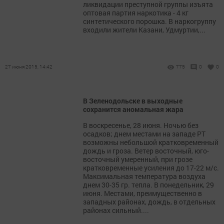
ликвидации преступной группы изъята
оптовая партия наркотика - 4 кг
синтетического порошка. В наркогруппу
входили жители Казани, Удмуртии,...
27 июня 2015, 14:42
775
0
0
В Зеленодольске в выходные
сохранится аномальная жара
В воскресенье, 28 июня. Ночью без
осадков; днем местами на западе РТ
возможны небольшой кратковременный
дождь и гроза. Ветер восточный, юго-
восточный умеренный, при грозе
кратковременные усиления до 17-22 м/с.
Максимальная температура воздуха
днем 30-35 гр. тепла. В понедельник, 29
июня. Местами, преимущественно в
западных районах, дождь, в отдельных
районах сильный....