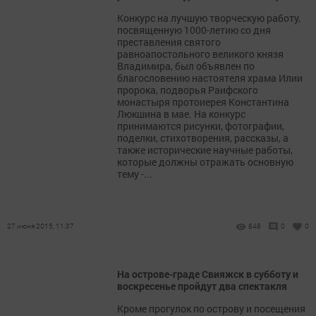
Конкурс на лучшую творческую работу,
посвященную 1000-летию со дня
преставления святого
равноапостольного великого князя
Владимира, был объявлен по
благословению настоятеля храма Илии
пророка, подворья Раифского
монастыря протоиерея Константина
Люкшина в мае. На конкурс
принимаются рисунки, фотографии,
поделки, стихотворения, рассказы, а
также исторические научные работы,
которые должны отражать основную
тему -...
27 июня 2015, 11:37
848
0
0
На острове-граде Свияжск в субботу и
воскресенье пройдут два спектакля
Кроме прогулок по острову и посещения