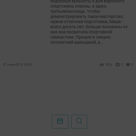
подобные кульбиты и для взрослого
спортсмена опасны, а здесь
третьеклассница. Чтобы
демонстрировать такое мастерство,
нужна отличная подготовка, Маше -
всего десять лет, больше половины из
них она посвятила спортивной
гимнастике. Пришла в секцию
пятилетней малышкой, а...
27 июня 2015, 04:00
1824
0
0