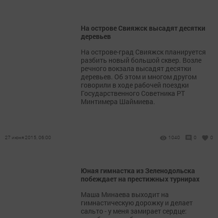
На острове Свияжск высадят десятки
деревьев
На острове-град Свияжск планируется
разбить новый большой сквер. Возле
речного вокзала высадят десятки
деревьев. Об этом и многом другом
говорили в ходе рабочей поездки
Государственного Советника РТ
Минтимера Шаймиева.
27 июня 2015, 06:00
1040
0
0
Юная гимнастка из Зеленодольска
побеждает на престижных турнирах
Маша Минаева выходит на
гимнастическую дорожку и делает
сальто - у меня замирает сердце: