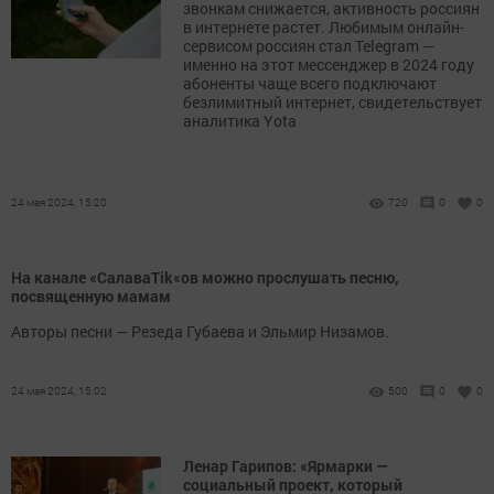
звонкам снижается, активность россиян
в интернете растет. Любимым онлайн-
сервисом россиян стал Telegram —
именно на этот мессенджер в 2024 году
абоненты чаще всего подключают
безлимитный интернет, свидетельствует
аналитика Yota
24 мая 2024, 15:20
720
0
0
На канале «СалаваTik«ов можно прослушать песню,
посвященную мамам
Авторы песни — Резеда Губаева и Эльмир Низамов.
24 мая 2024, 15:02
500
0
0
Ленар Гарипов: «Ярмарки —
социальный проект, который