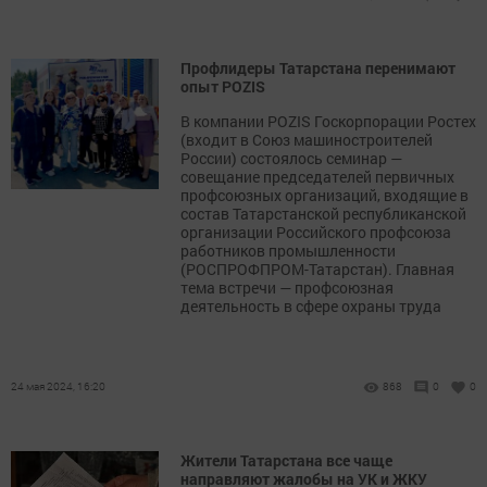
Профлидеры Татарстана перенимают
опыт POZIS
В компании POZIS Госкорпорации Ростех
(входит в Союз машиностроителей
России) состоялось семинар —
совещание председателей первичных
профсоюзных организаций, входящие в
состав Татарстанской республиканской
организации Российского профсоюза
работников промышленности
(РОСПРОФПРОМ-Татарстан). Главная
тема встречи — профсоюзная
деятельность в сфере охраны труда
24 мая 2024, 16:20
868
0
0
Жители Татарстана все чаще
направляют жалобы на УК и ЖКУ