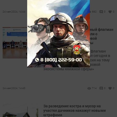
24 мая 2024, 14:44
682
0
0
В ходе форума «Литературный флагман
России» в Казани рассказали о
процессах создания цифровой
экосистемы книжной сферы
На форуме «Литературный флагман
России», который стартовал сегодня в
Казани, состоялась дискуссия на тему
«Метапроектирование цифровой
экосистемы книжной сферы»
24 мая 2024, 14:40
714
0
0
За разведение костра и мусор на
участке дачников накажут новыми
штрафами