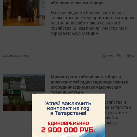
объединяет село и город»
На этой неделе в Казани состоялось
торжественное мероприятие, на котором
чествовали работников сельского
хозяйства. В нем принял участие Мэр
города Ильсур Метшин
24 мая 2024, 15:00
669
0
0
Министерство объявляет отбор на
получение субсидии садоводческим и
огородническим некоммерческим
товариществам
Министерство сельского хозяйства и
продовольствия Республики Татарстан
объявляет прием заявок на участие в
конкурсном отборе заявителей на
получение субсидии из бюджета
Республики Татарстан