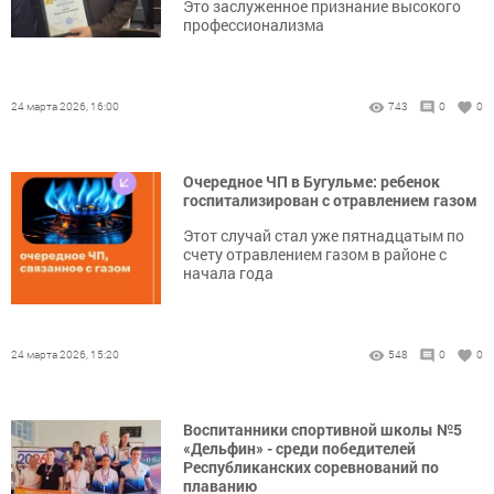
Это заслуженное признание высокого
профессионализма
24 марта 2026, 16:00
743
0
0
Очередное ЧП в Бугульме: ребенок
госпитализирован с отравлением газом
Этот случай стал уже пятнадцатым по
счету отравлением газом в районе с
начала года
24 марта 2026, 15:20
548
0
0
Воспитанники спортивной школы №5
«Дельфин» - среди победителей
Республиканских соревнований по
плаванию