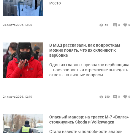
место
24 марта 2026, 13:20
551
0
0
В МВД рассказали, как подросткам
можно понять, что их склоняют к
вербовке
Один из главных признаков вербовщика
– навязчивость и стремление выведать
ответы на личные вопросы
24 марта 2026, 12:40
559
0
0
Опасный маневр: на трассе М-7 «Волга»
столкнулись Škoda и Volkswagen
Стали известны подробности аварии