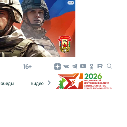
16+
Победы
Видео
Конкурсы
ЭтноДети