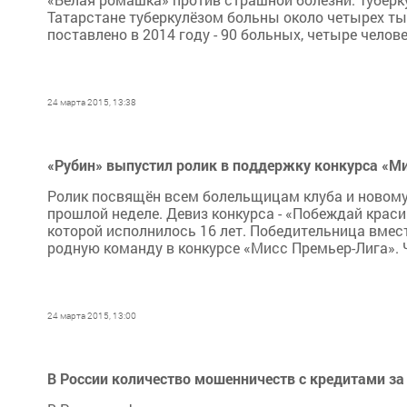
Татарстане туберкулёзом больны около четырех ты
поставлено в 2014 году - 90 больных, четыре челов
24 марта 2015, 13:38
«Рубин» выпустил ролик в поддержку конкурса «М
Ролик посвящён всем болельщицам клуба и новому 
прошлой неделе. Девиз конкурса - «Побеждай крас
которой исполнилось 16 лет. Победительница вмес
родную команду в конкурсе «Мисс Премьер-Лига». Ч
24 марта 2015, 13:00
В России количество мошенничеств с кредитами за