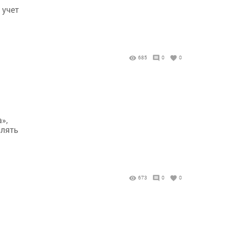
 учет
685
0
0
»,
влять
673
0
0