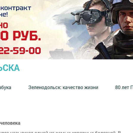
ЬСКА
збука
⁠Зеленодольск: качество жизни
80 лет 
 человека
улез называют одной из самых коварных болезней. В