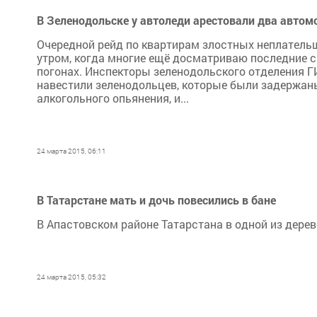
В Зеленодольске у автоледи арестовали два автом
Очередной рейд по квартирам злостных неплател
утром, когда многие ещё досматриваю последние с
погонах. Инспекторы зеленодольского отделения 
навестили зеленодольцев, которые были задержан
алкогольного опьянения, и...
24 марта 2015, 06:11
В Татарстане мать и дочь повесились в бане
В Апастовском районе Татарстана в одной из дерев
24 марта 2015, 05:32