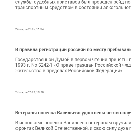
службы судебных приставов был проведен рейд по
транспортным средством в состоянии алкогольног
24 марта 2015, 11:34
В правила регистрации россиян по месту пребыван
Государственной Думой в первом чтении приняты п
1993 г. No 5242-1 «О праве граждан Российской Ф
жительства в пределах Российской Федерации».
24 марта 2015, 10:59
Ветераны поселка Васильево удостоены чести полу
В исполкоме поселка Васильево ветеранам вручил
фронтах Великой Отечественной, и свою силу духа 