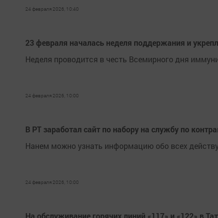
24 февраля 2026, 10:40
23 февраля началась неделя поддержания и укреп
Неделя проводится в честь Всемирного дня иммуни
24 февраля 2026, 10:00
В РТ заработал сайт по набору на службу по контр
Нанем можно узнать информацию обо всех действу
24 февраля 2026, 10:00
На обслуживание горячих линий «117» и «122» в Та