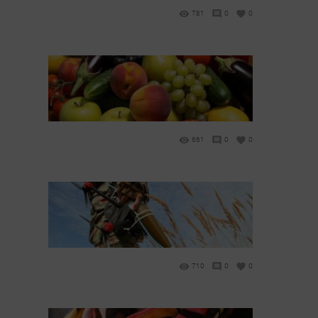
781
0
0
661
0
0
710
0
0