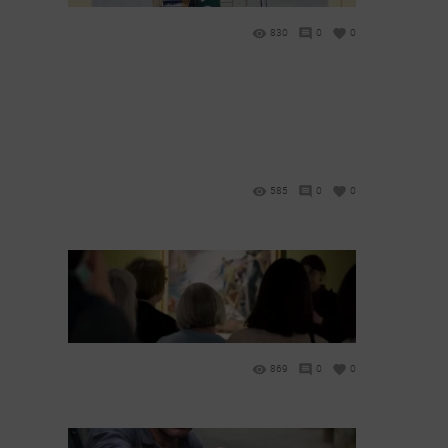
830
0
0
585
0
0
869
0
0