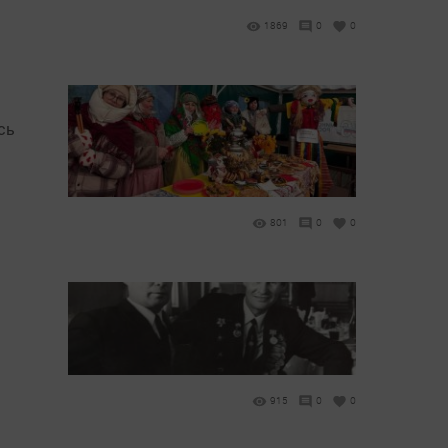
1869
0
0
сь
801
0
0
915
0
0