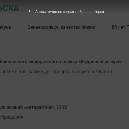
ЬСКА
5
Автоматическое закрытие баннера через
збука
⁠Зеленодольск: качество жизни
80 лет 
убликанского молодежного проекта «Кадровый резерв»
астие в программе до 18 марта на сайте rezervrt.ru
или зимний «антирейтинг» ЖКХ
 обращения