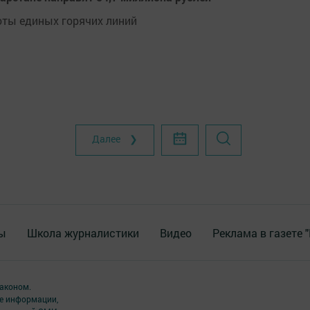
оты единых горячих линий
Далее ❯
ы
Школа журналистики
Видео
Реклама в газете 
аконом.
ме информации,