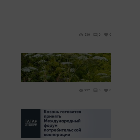
536
0
0
932
0
0