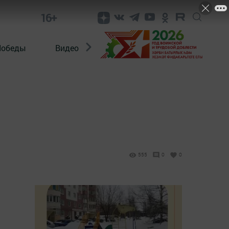
16+
Победы
Видео
Конкурсы
ЭтноДети
555
0
0