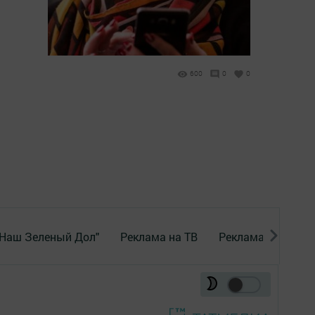
600
0
0
"Наш Зеленый Дол"
Реклама на ТВ
Реклама в газете