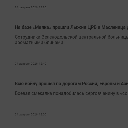
24 февраля 2026, 13:20
На базе «Маяка» прошли Лыжня ЦРБ и Масленица 
Сотрудники Зеленодольской центральной больниц
ароматными блинами
24 февраля 2026, 12:40
Всю войну прошёл по дорогам России, Европы и Аз
Боевая смекалка понадобилась серговчанину в «с
24 февраля 2026, 12:00