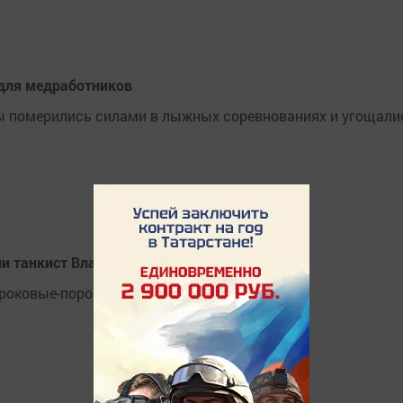
для медработников
ы померились силами в лыжных соревнованиях и угощали
ии танкист Владимир Рахимов
ороковые-пороховые»