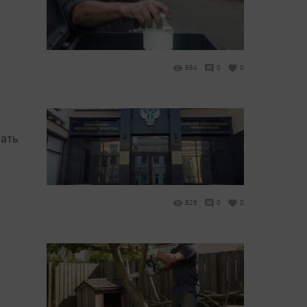
884
0
0
пать
826
0
0