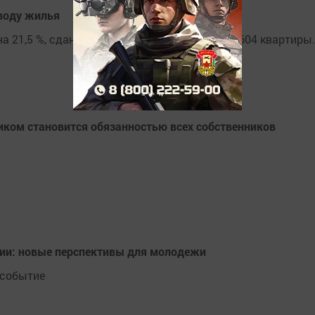
вводу жилья
а 21,5 %, сданы в эксплуатацию 7 домов на 604 квартиры.
виком становится обязанностью всех собственников
ии: новые перспективы для молодежи
 событие