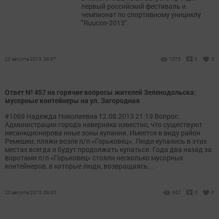
первый российский фестиваль и
чемпионат по спортивному унициклу
"Ruucon-2013".
20 августа 2013, 09:37
1075
0
0
Ответ № 457 на горячие вопросы жителей Зеленодольска:
мусорные контейнеры на ул. Загородная
#1069 Надежда Николаевна 12.08.2013 21:19 Вопрос:
Администрации города наверняка известно, что существуют
несанкционирова нные зоны купания. Имеется в виду район
Ремешки, пляжи возле п/л «Горьковец». Люди купались в этих
местах всегда и будут продолжать купаться. Года два назад за
воротами п/л «Горьковец» стояли несколько мусорных
контейнеров, в которые люди, возвращаясь...
20 августа 2013, 09:00
962
0
0