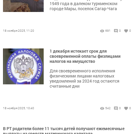
1949 года в далеком туркменском
городе Мары, поселок Сагар-Чага
18 ноября 2025, 11:20
691
0
0
1 декабря истекает срок для
своевременной оплаты физлицами
налогов на имущество
Для своевременного исполнения
физическими лицами налоговых
уведомлений за 2024 год остаются
считанные дни
18 ноября 2025, 10:40
542
0
0
В РТ родители более 11 тысяч детей получают ежемесячные
выплаты из средств материнского капитала