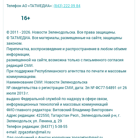
Телефон АО «ТАТМЕДИА»:
(843) 222 09 84
16+
© 2011 - 2026. Новости Зеленодольска. Все права защищены.
© ТАТМЕДИА. Все материалы, размещенные на сайте, защищены
законом.
Перепечатка, воспроизведение и распространение в любом объеме
информации,
размещенной на сайте, возможна только с письменного согласия
редакций СМИ.
При поддержке Республиканского агентства по печати и массовым
коммуникациям.
Наименование СМИ: Новости Зеленодольска
№ свидетельства о регистрации СМИ, дата: Эл № ФС77-54891 от 26
июля 2013 г.
выдано Федеральной службой по надзору в сфере связи,
информационных технологий и массовых коммуникаций
ФИО главного редактора: Витовский Владимир Викторович
Адрес редакции: 422550, Татарстан Респ., Зеленодольский р-н, г.
Зеленодольск, ул. Ленина, д. 29
Телефон редакции: (84371) 5-38-55
e-mail: zpgazetan@mail.ru
Для сообщений о фактах коррупции zpgazetar@mail.ru