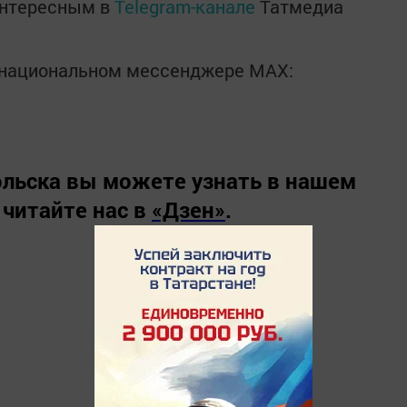
интересным в
Telegram-канале
Татмедиа
в национальном мессенджере MАХ:
льска вы можете узнать в нашем
 читайте нас в
«Дзен»
.