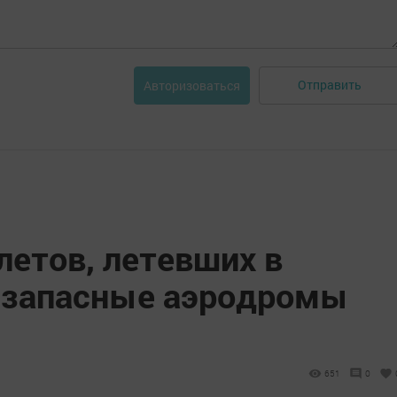
Отправить
Авторизоваться
летов, летевших в
а запасные аэродромы
651
0