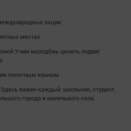
международные акции
мятных местах
емей Учим молодёжь ценить подвиг
а
сии понятным языком
 Здесь важен каждый: школьник, студент,
ольшого города и маленького села.