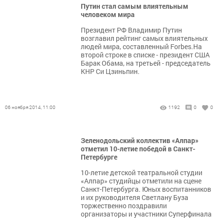
Путин стал самым влиятельным
человеком мира
Президент РФ Владимир Путин
возглавил рейтинг самых влиятельных
людей мира, составленный Forbes.На
второй строке в списке - президент США
Барак Обама, на третьей - председатель
КНР Си Цзиньпин.
06 ноября 2014, 11:00
1192
0
0
Зеленодольский коллектив «Алпар»
отметил 10-летие победой в Санкт-
Петербурге
10-летие детской театральной студии
«Алпар» студийцы отметили на сцене
Санкт-Петербурга. Юных воспитанников
и их руководителя Светлану Буза
торжественно поздравили
организаторы и участники Суперфинала