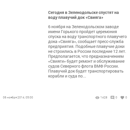
Сегодня в Зеленодольске спустят на
воду плавучий док «Свияга»
6 ноября на Зеленодольском заводе
имени Горького пройдет церемония
спуска на воду транспортного плавучего
дока «Свияга», сообщает пресс-служба
предприятия. Подобные плавучие доки
не строились в России последние 12 лет.
Предполагается, что предназначением
«Свияги» будет ремонт и обслуживание
судов Северного флота ВМФ России.
Плавучий док будет транспортировать
корабли и суда по...
06 ноября 2014, 05:00
1428
0
0