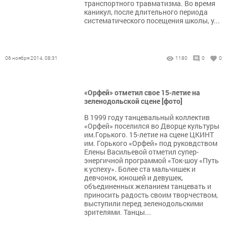
транспортного травматизма. Во время
каникул, после длительного периода
систематического посещения школы, у...
06 ноября 2014, 08:31
1180
0
0
«Орфей» отметил свое 15-летие на
зеленодольской сцене [фото]
В 1999 году танцевальный коллектив
«Орфей» поселился во Дворце культуры
им.Горького. 15-летие на сцене ЦКИНТ
им. Горького «Орфей» под руковдством
Елены Васильевой отметил супер-
энергичной программой «Ток-шоу «Путь
к успеху». Более ста мальчишек и
девчонок, юношей и девушек,
объединенных желанием танцевать и
приносить радость своим творчеством,
выступили перед зеленодольскими
зрителями. Танцы...