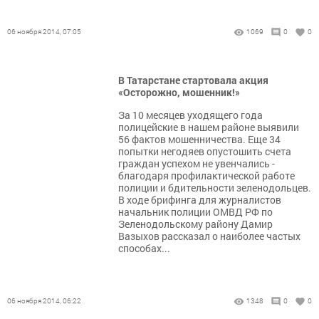
06 ноября 2014, 07:05
1069
0
0
В Татарстане стартовала акция
«Осторожно, мошенник!»
За 10 месяцев уходящего года
полицейские в нашем районе выявили
56 фактов мошенничества. Еще 34
попытки негодяев опустошить счета
граждан успехом не увенчались -
благодаря профилактической работе
полиции и бдительности зеленодольцев.
В ходе брифинга для журналистов
начальник полиции ОМВД РФ по
Зеленодольскому району Дамир
Вазыхов рассказал о наиболее частых
способах...
06 ноября 2014, 06:22
1348
0
0