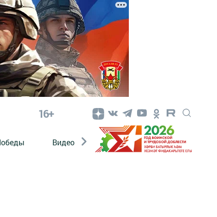
16+
Победы
Видео
Конкурсы
ЭтноДети