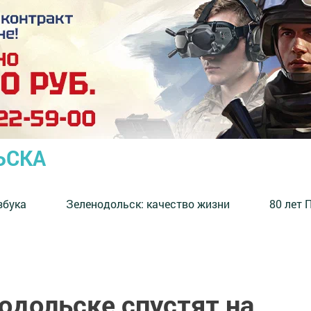
ЬСКА
збука
⁠Зеленодольск: качество жизни
80 лет 
одольске спустят на