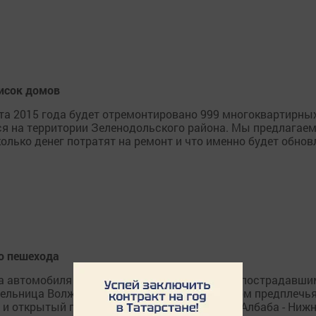
писок домов
нта 2015 года будет отремонтировано 999 многоквартирны
ся на территории Зеленодольского района. Мы предлагае
колько денег потратят на ремонт и что именно будет обнов
о пешехода
ва автомобиля «ВАЗ-2114» и «Тойота». Двоим пострадавши
ельница Волжска получила закрытый перелом предплечья,
 и открытый перелом колена. На автодороге Албаба - Ниж