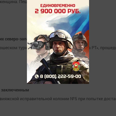
женщина. Пешеход находилась в состоянии...
х северо-запада РТ»
ошеском турнире «Сильнейшие северо-запада РТ», проше
и" заключенным
вияжской исправительной колонии №5 при попытке доста