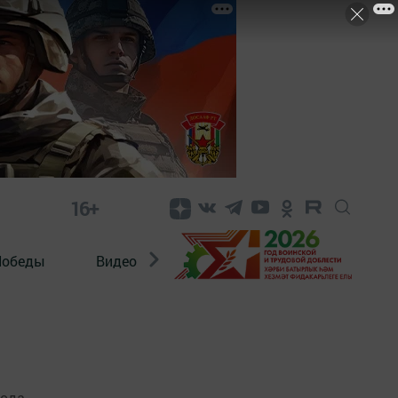
16+
Победы
Видео
Конкурсы
ЭтноДети
года