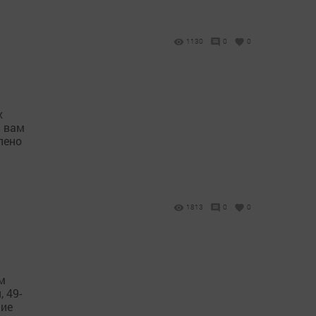
1130
0
0
х
м вам
лено
1813
0
0
м
 49-
ние