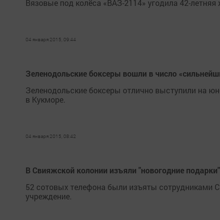
Вязовые под колёса «ВАЗ-2114» угодила 42-летняя 
04 января 2015, 09:44
Зеленодольские боксеры вошли в число «сильнейши
Зеленодольские боксеры отлично выступили на юн
в Кукморе.
04 января 2015, 08:42
В Свияжской колонии изъяли "новогодние подарк
52 сотовых телефона были изъяты сотрудниками С
учреждение.