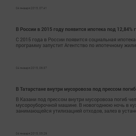
04 января 2015, 07:41
В России в 2015 году появится ипотека под 12,84%
С 2015 года в России появится социальная ипотека
программу запустит Агентство по ипотечному жил
04 января 2015, 06:37
В Татарстане внутри мусоровоза под прессом погиб
В Казани под прессом внутри мусоровоза погиб че
мусороуборочной машине. В новогоднюю ночь в куз
занимающейся утилизацией отходов, залез в устано
04 января 2015, 05:29