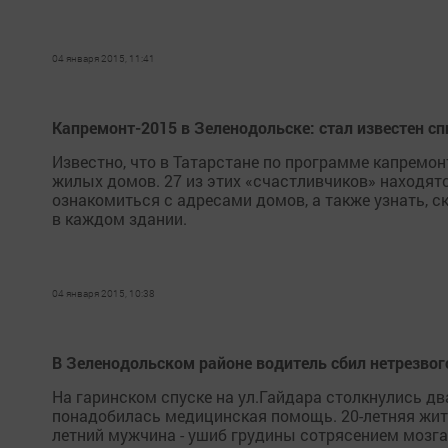
04 января 2015, 11:41
Капремонт-2015 в Зеленодольске: стал известен с
Известно, что в Татарстане по программе капремо
жилых домов. 27 из этих «счастливчиков» находят
ознакомиться с адресами домов, а также узнать, с
в каждом здании.
04 января 2015, 10:38
В Зеленодольском районе водитель сбил нетрезвог
На гаринском спуске на ул.Гайдара столкнулись д
понадобилась медицинская помощь. 20-летняя жит
летний мужчина - ушиб грудины сотрясением мозга