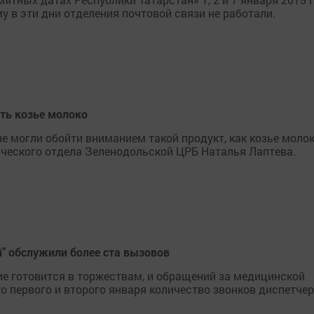
 в эти дни отделения почтовой связи не работали.
ть козье молоко
 могли обойти вниманием такой продукт, как козье молок
ического отдела Зеленодольской ЦРБ Наталья Лаптева.
й" обслужили более ста вызовов
ие готовится в торжествам, и обращений за медицинской
 первого и второго января количество звонков диспетчер