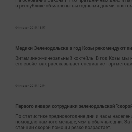
в республике объявлены выходными днями, поэтому
04 января 2015, 13:57
Медики Зеленодольска в год Козы рекомендуют пи
Витаминно-минеральный коктейль. В год Козы мы не
его свойствах рассказывает специалист оргметод
04 января 2015, 12:54
Первого января сотрудники зеленодольской "скоро
По статистике предновогодние дни и часы населен
помощью намного меньше, чем в обычные дни. Зато
станции скорой помощи резко возрастает.