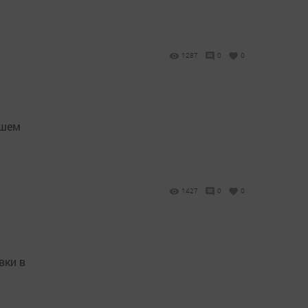
1287
0
0
дшем
1427
0
0
вки в