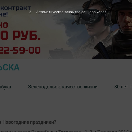
2
Автоматическое закрытие баннера через
ЬСКА
збука
⁠Зеленодольск: качество жизни
80 лет 
в Новогодние праздники?
ятных датах Республики Татарстан» 1, 2 и 7 января 2015 