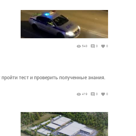
543
0
0
 пройти тест и проверить полученные знания.
419
0
0