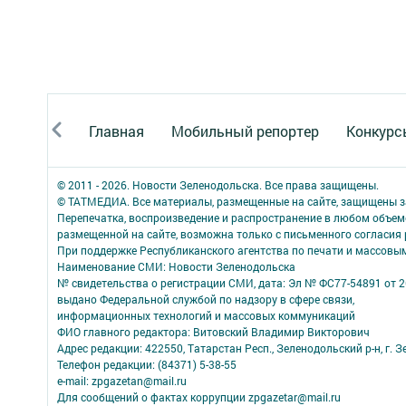
Главная
Мобильный репортер
Конкурс
© 2011 - 2026. Новости Зеленодольска. Все права защищены.
© ТАТМЕДИА. Все материалы, размещенные на сайте, защищены з
Перепечатка, воспроизведение и распространение в любом объе
размещенной на сайте, возможна только с письменного согласия
При поддержке Республиканского агентства по печати и массов
Наименование СМИ: Новости Зеленодольска
№ свидетельства о регистрации СМИ, дата: Эл № ФС77-54891 от 2
выдано Федеральной службой по надзору в сфере связи,
информационных технологий и массовых коммуникаций
ФИО главного редактора: Витовский Владимир Викторович
Адрес редакции: 422550, Татарстан Респ., Зеленодольский р-н, г. Зе
Телефон редакции: (84371) 5-38-55
e-mail: zpgazetan@mail.ru
Для сообщений о фактах коррупции zpgazetar@mail.ru