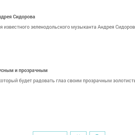
ндрея Сидорова
сня известного зеленодольского музыканта Андрея Сидоро
кусным и прозрачным
 который будет радовать глаз своим прозрачным золотис