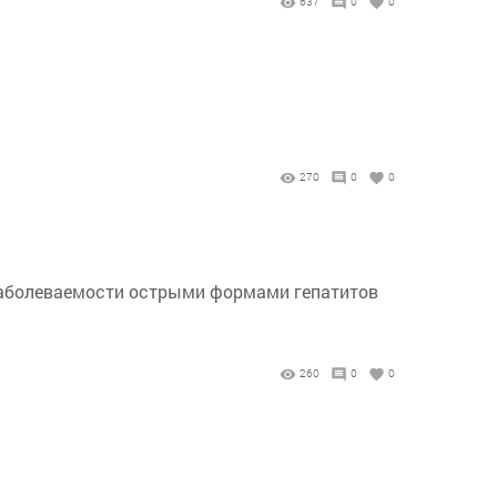
637
0
0
270
0
0
заболеваемости острыми формами гепатитов
260
0
0