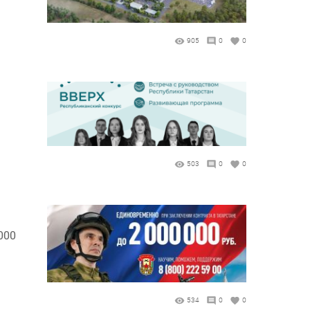
905
0
0
503
0
0
000
534
0
0