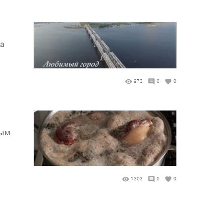
ва
973
0
0
тым
1303
0
0