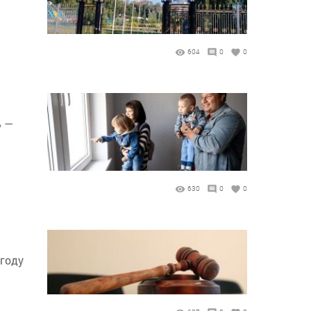
604
0
0
% —
630
0
0
 году