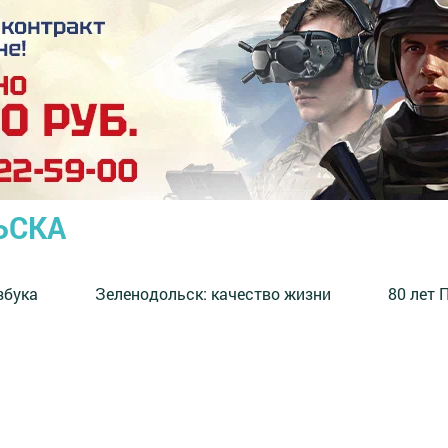
ЬСКА
збука
⁠Зеленодольск: качество жизни
80 лет 