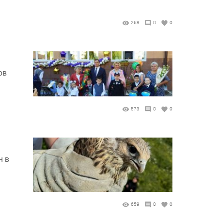
268
0
0
ов
573
0
0
н в
659
0
0