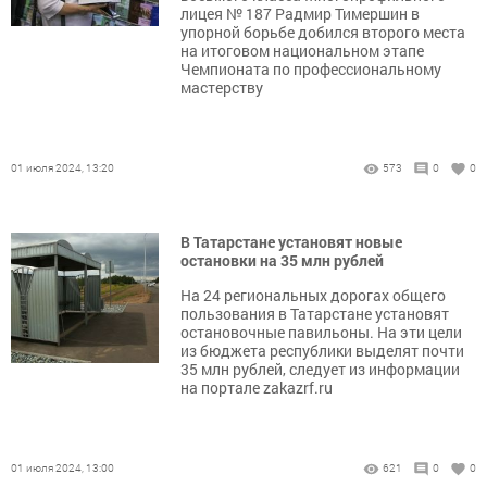
лицея № 187 Радмир Тимершин в
упорной борьбе добился второго места
на итоговом национальном этапе
Чемпионата по профессиональному
мастерству
01 июля 2024, 13:20
573
0
0
В Татарстане установят новые
остановки на 35 млн рублей
На 24 региональных дорогах общего
пользования в Татарстане установят
остановочные павильоны. На эти цели
из бюджета республики выделят почти
35 млн рублей, следует из информации
на портале zakazrf.ru
01 июля 2024, 13:00
621
0
0