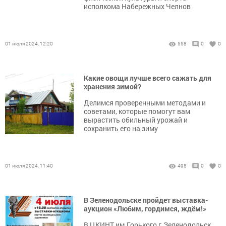
исполкома Набережных Челнов
01 июля 2024, 12:20
558
0
0
Какие овощи лучше всего сажать для
хранения зимой?
Делимся проверенными методами и
советами, которые помогут вам
вырастить обильный урожай и
сохранить его на зиму
01 июля 2024, 11:40
495
0
0
В Зеленодольске пройдет выставка-
аукцион «Любим, гордимся, ждём!»
В ЦКИНТ им.Горького г.Зеленодольск,