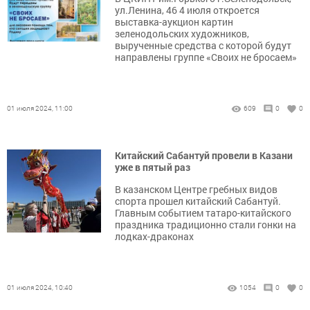
ул.Ленина, 46 4 июля откроется
выставка-аукцион картин
зеленодольских художников,
вырученные средства с которой будут
направлены группе «Своих не бросаем»
01 июля 2024, 11:00
609
0
0
Китайский Сабантуй провели в Казани
уже в пятый раз
В казанском Центре гребных видов
спорта прошел китайский Сабантуй.
Главным событием татаро-китайского
праздника традиционно стали гонки на
лодках-драконах
01 июля 2024, 10:40
1054
0
0