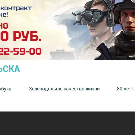
ЬСКА
збука
⁠Зеленодольск: качество жизни
80 лет 