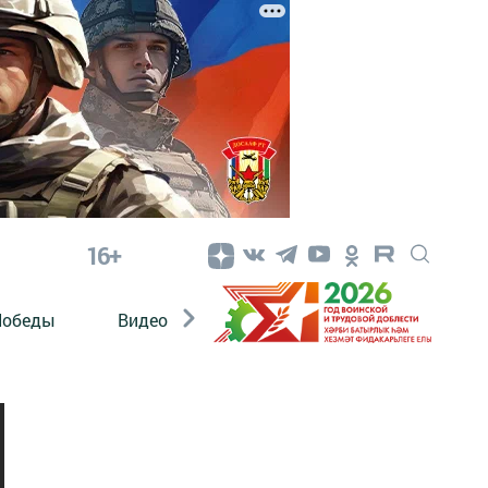
16+
Победы
Видео
Конкурсы
ЭтноДети