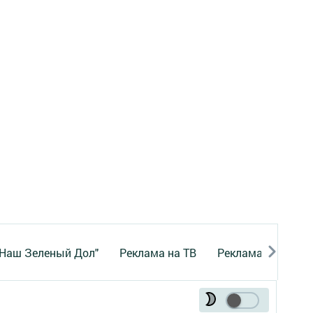
"Наш Зеленый Дол"
Реклама на ТВ
Реклама в газете