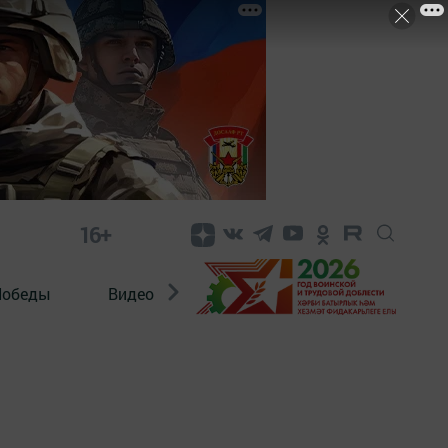
16+
Победы
Видео
Конкурсы
ЭтноДети