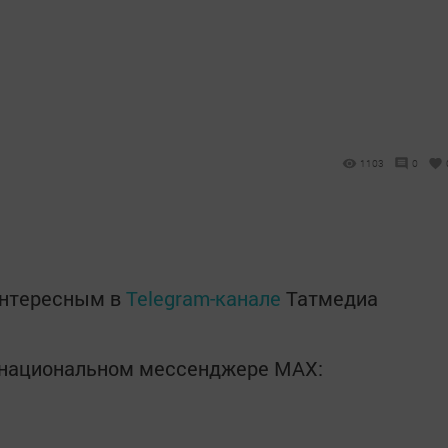
1103
0
интересным в
Telegram-канале
Татмедиа
в национальном мессенджере MАХ: