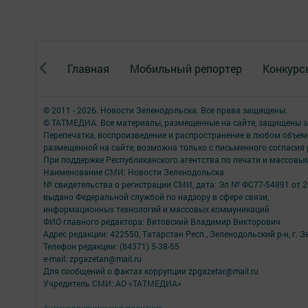
Главная
Мобильный репортер
Конкурс
© 2011 - 2026. Новости Зеленодольска. Все права защищены.
© ТАТМЕДИА. Все материалы, размещенные на сайте, защищены з
Перепечатка, воспроизведение и распространение в любом объе
размещенной на сайте, возможна только с письменного согласия
При поддержке Республиканского агентства по печати и массов
Наименование СМИ: Новости Зеленодольска
№ свидетельства о регистрации СМИ, дата: Эл № ФС77-54891 от 2
выдано Федеральной службой по надзору в сфере связи,
информационных технологий и массовых коммуникаций
ФИО главного редактора: Витовский Владимир Викторович
Адрес редакции: 422550, Татарстан Респ., Зеленодольский р-н, г. Зе
Телефон редакции: (84371) 5-38-55
e-mail: zpgazetan@mail.ru
Для сообщений о фактах коррупции zpgazetar@mail.ru
Учредитель СМИ: АО «ТАТМЕДИА»
Антикоррупционная политика