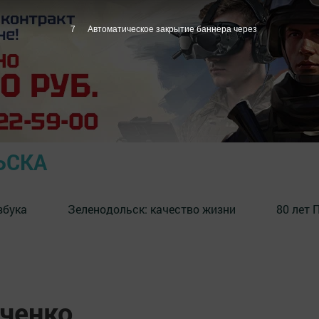
6
Автоматическое закрытие баннера через
ЬСКА
збука
⁠Зеленодольск: качество жизни
80 лет 
иченко