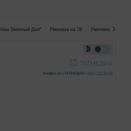
"Наш Зеленый Дол"
Реклама на ТВ
Реклама в газете
Телефон АО «ТАТМЕДИА»:
(843) 222 09 84