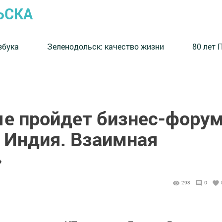
ЬСКА
збука
⁠Зеленодольск: качество жизни
80 лет 
ые пройдет бизнес-фору
— Индия. Взаимная
»
293
0