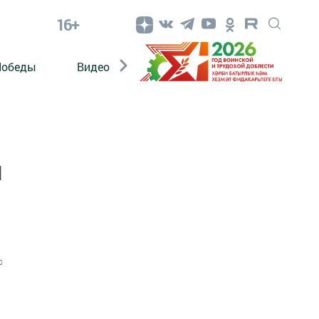
16+
Победы
Видео
Конкурсы
ЭтноДети
м
0