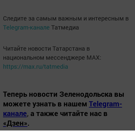
Следите за самым важным и интересным в
Telegram-канале
Татмедиа
Читайте новости Татарстана в
национальном мессенджере MАХ:
https://max.ru/tatmedia
Теперь
новости Зеленодольска вы
можете узнать в нашем
Telegram-
канале
,
а также читайте нас в
«Дзен»
.