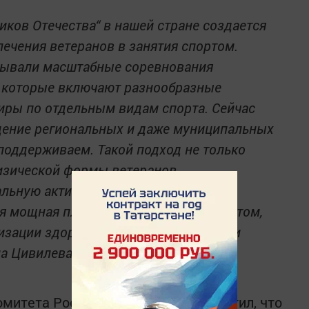
иков Отечества“ в нашей стране создается
ечения ветеранов в занятия спортом.
вывали масштабные соревнования
 которые включают разнообразные
иры по отдельным видам спорта. Сейчас
дение региональных и даже муниципальных
 поддерживаем. Такой подход не только
изической формы ветеранов,
альную активность, укрепляет чувство
ся мощная платформа для обмена опытом,
зации здорового образа жизни среди
на Цивилева.
митета России Павел Рожков отметил, что