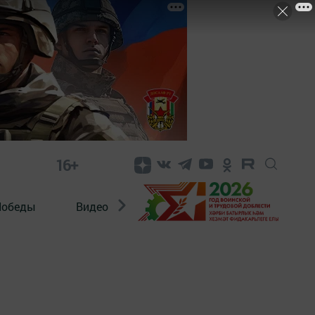
16+
Победы
Видео
Конкурсы
ЭтноДети