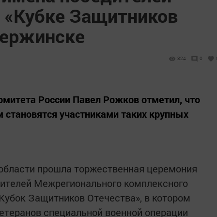
а «Кубке Защитников
зержинске
324
0
омитета России Павел Рожков отметил, что
 становятся участниками таких крупных
области прошла торжественная церемония
дителей Межрегионального комплексного
Кубок Защитников Отечества», в котором
ветеранов специальной военной операции