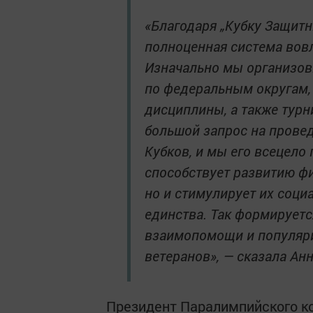
«Благодаря „Кубку Защитн
полноценная система вовл
Изначально мы организо
по федеральным округам,
дисциплины, а также турн
большой запрос на прове
Кубков, и мы его всецело
способствует развитию ф
но и стимулирует их соци
единства. Так формирует
взаимопомощи и популяри
ветеранов», — сказала Ан
Президент Паралимпийского ко