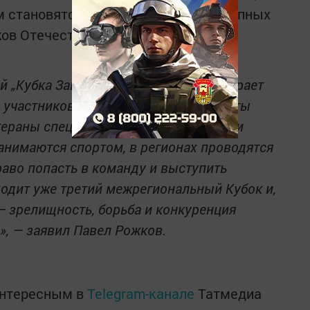
 становятся участниками таких крупных
ков Отечества».
 „Кубка Защитников Отечества“ собирает
 участников и охватывает все субъекты
тераны специальной военной операции
анимаются спортом, в регионах проводятся
аво попасть в команду и выступить
оходит уже третий межрегиональный Кубок и,
— зрелищность, борьба и конкуренция
, — заявил Павел Рожков.
интересным в
Telegram-канале
Татмедиа