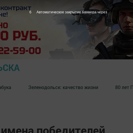
5
Автоматическое закрытие баннера через
ЬСКА
збука
⁠Зеленодольск: качество жизни
80 лет 
 имена победителей