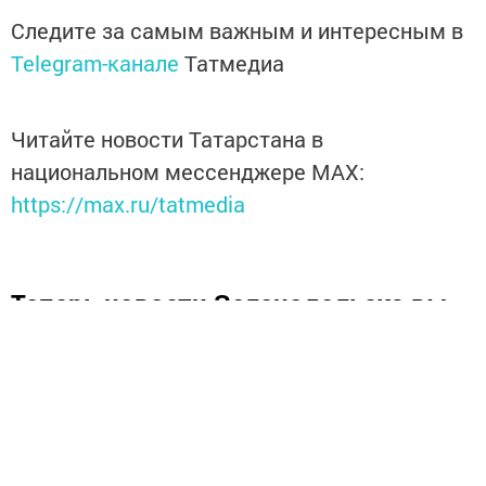
Следите за самым важным и интересным в
Telegram-канале
Татмедиа
Читайте новости Татарстана в
национальном мессенджере MАХ:
https://max.ru/tatmedia
Теперь
новости Зеленодольска вы
можете узнать в нашем
Telegram-
канале
,
а также читайте нас в
«Дзен»
.