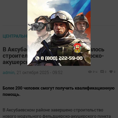
ЦЕНТРАЛЬНЫЕ НОВОСТИ
В Аксубаевском районе завершилось
строительство нового фельдшерско-
акушерского пункта
admin,
21 октября 2025 - 09:52
314
0
0
Более 200 человек смогут получить квалификационную
помощь.
В Аксубаевском районе завершено строительство
нового модульного фельдшерско-акушерского пункта