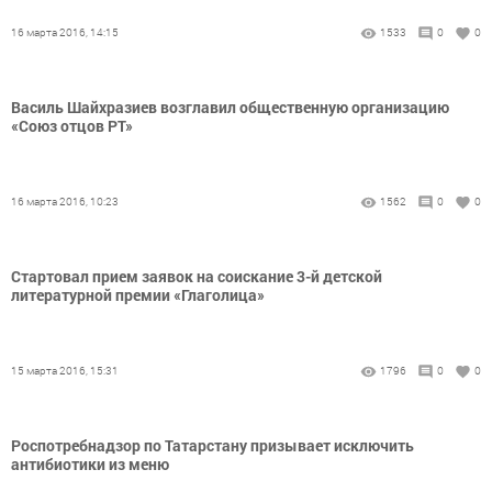
16 марта 2016, 14:15
1533
0
0
Василь Шайхразиев возглавил общественную организацию
«Союз отцов РТ»
16 марта 2016, 10:23
1562
0
0
Стартовал прием заявок на соискание 3-й детской
литературной премии «Глаголица»
15 марта 2016, 15:31
1796
0
0
Роспотребнадзор по Татарстану призывает исключить
антибиотики из меню