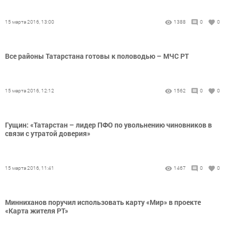
15 марта 2016, 13:00
1388
0
0
Все районы Татарстана готовы к половодью – МЧС РТ
15 марта 2016, 12:12
1562
0
0
Гущин: «Татарстан – лидер ПФО по увольнению чиновников в
связи с утратой доверия»
15 марта 2016, 11:41
1467
0
0
Минниханов поручил использовать карту «Мир» в проекте
«Карта жителя РТ»