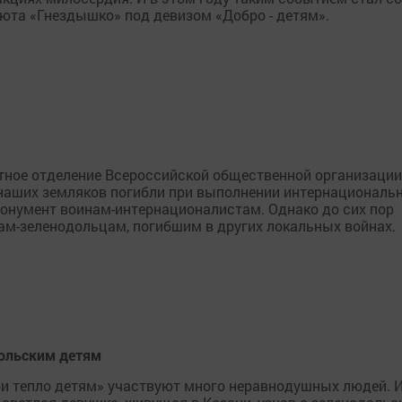
юта «Гнездышко» под девизом «Добро - детям».
стное отделение Всероссийской общественной организации
 наших земляков погибли при выполнении интернациональ
монумент воинам-интернационалистам. Однако до сих пор
ам-зеленодольцам, погибшим в других локальных войнах.
дольским детям
и тепло детям» участвуют много неравнодушных людей. И