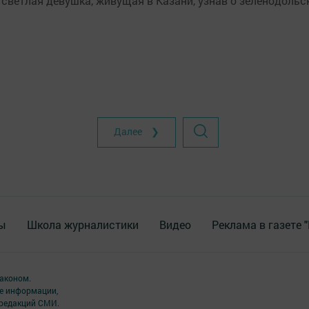
 светлая девушка, живущая в Казани, узнав о зеленодоль
Далее ❯
ы
Школа журналистики
Видео
Реклама в газете 
аконом.
ме информации,
 редакций СМИ.