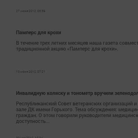
27 июня 2012, 06:59
Памперс для крохи
В течение трех летних месяцев наша газета совме
традиционной акцию «Памперс для крохи».
13 июня 2012, 07:21
Инвалидную коляску и тонометр вручили зеленодо
Республиканский Совет ветеранских организаций и
зале ДК имени Горького. Тема обсуждения: медици
граждан. О этом говорили руководители медицинск
доступность...
30 мая 2012, 10:34