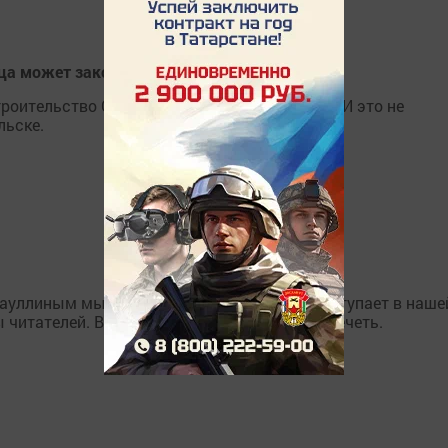
ца может закончиться так и не начавшись
троительство Соборной мечети на ул. Гоголя. И это не
льске.
ауллиным мы знакомы давно. Он часто выступает в наше
 читателей. В этот раз он пригласил нас в мечеть.