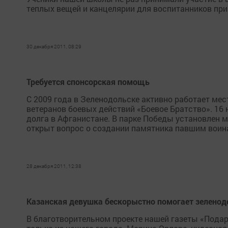
теплых вещей и канцелярии для воспитанников при
30 декабря 2011, 08:29
Требуется спонсорская помощь
С 2009 года в Зеленодольске активно работает ме
ветеранов боевых действий «Боевое Братство». 16
долга в Афганистане. В парке Победы установлен 
открыт вопрос о создании памятника павшим воин
28 декабря 2011, 12:38
Казанская девушка бескорыстно помогает зелено
В благотворительном проекте нашей газеты «Подар