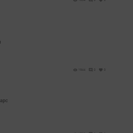
й
1944
0
0
Барс