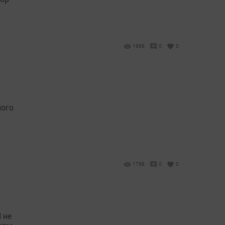
1896
0
0
ного
1768
0
0
 не