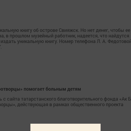
льную книгу об острове Свияжск. Но нет денег, чтобы ее
а, в прошлом музейный работник, надеется, что найдутся
издать уникальную книгу. Номер телефона Л. А. Федотово
.
иротворцы» помогает больным детям
 с сайта татарстанского благотворительного фонда «Ак 
творцы», действующая в рамках общественного проекта