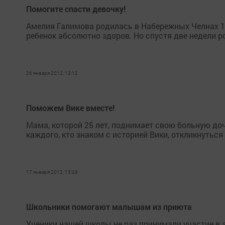
Помогите спасти девочку!
Амелия Галимова родилась в Набережных Челнах 12
ребенок абсолютно здоров. Но спустя две недели р
26 января 2012, 13:12
Поможем Вике вместе!
Мама, которой 25 лет, поднимает свою больную до
каждого, кто знаком с историей Вики, откликнуться
17 января 2012, 13:29
Школьники помогают малышам из приюта
Ученики нашей школы не раз принимали участие в 