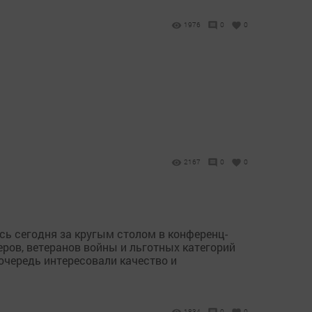
1976
0
0
2167
0
0
сь сегодня за кругым столом в конференц-
ров, ветеранов войны и льготных категорий
очередь интересовали качество и
1834
0
0