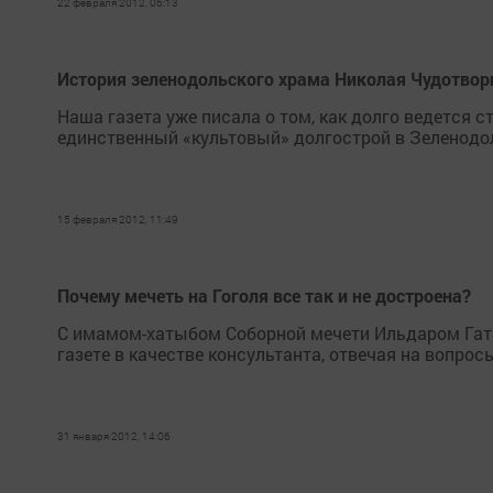
22 февраля 2012, 06:13
История зеленодольского храма Николая Чудотвор
Наша газета уже писала о том, как долго ведется с
единственный «культовый» долгострой в Зеленодо
15 февраля 2012, 11:49
Почему мечеть на Гоголя все так и не достроена?
С имамом-хатыбом Соборной мечети Ильдаром Гат
газете в качестве консультанта, отвечая на вопросы
31 января 2012, 14:06