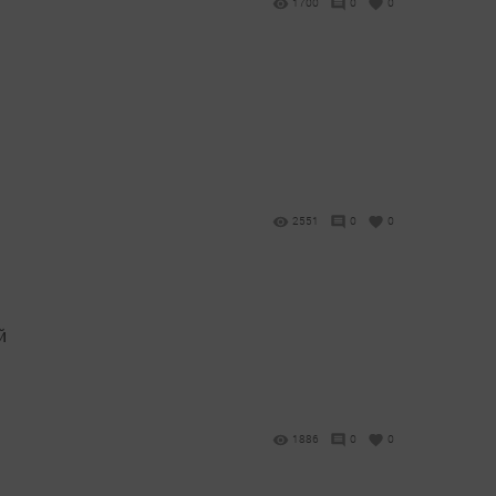
1700
0
0
2551
0
0
й
1886
0
0