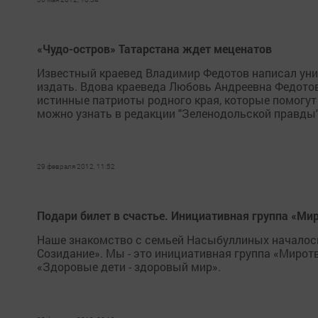
«Чудо-остров» Татарстана ждет меценатов
Известный краевед Владимир Федотов написал уника
издать. Вдова краеведа Любовь Андреевна Федотов
истинные патриоты родного края, которые помогут 
можно узнать в редакции "Зеленодольской правды"
29 февраля 2012, 11:52
Подари билет в счастье. Инициативная группа «М
Наше знакомство с семьей Насыбуллиных началось
Созидание». Мы - это инициативная группа «Миро
«Здоровые дети - здоровый мир».