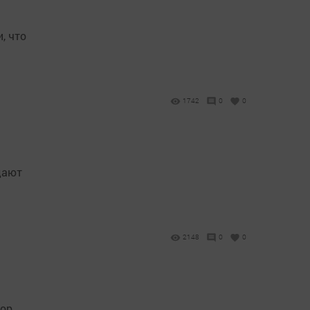
, что
1742
0
0
дают
2148
0
0
бор