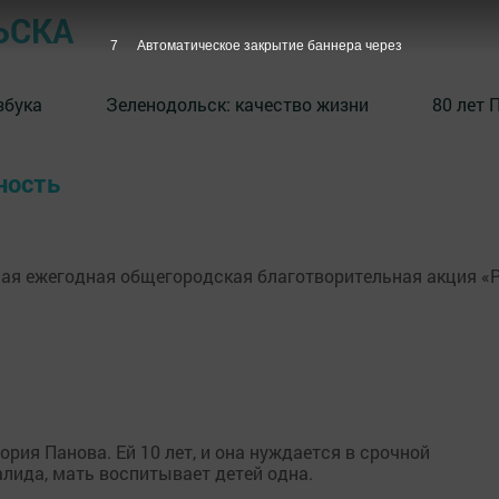
ЬСКА
7
Автоматическое закрытие баннера через
збука
⁠Зеленодольск: качество жизни
80 лет 
ность
ная ежегодная общегородская благотворительная акция «Р
рия Панова. Ей 10 лет, и она нуждается в срочной
алида, мать воспитывает детей одна.