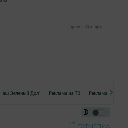
ском
1910
0
0
"Наш Зеленый Дол"
Реклама на ТВ
Реклама в газете