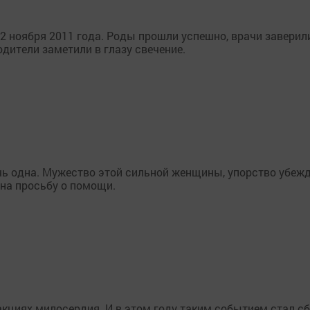
 ноября 2011 года. Роды прошли успешно, врачи заверили
одители заметили в глазу свечение.
чь одна. Мужество этой сильной женщины, упорство убеж
 на просьбу о помощи.
акциях милосердия. И в этом году таким событием стал с