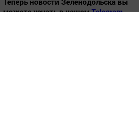
Теперь
новости Зеленодольска вы
можете узнать в нашем
Telegram-
канале
,
а также читайте нас в
«Дзен»
.
Новости СМИ2
Перейти на страницу новости