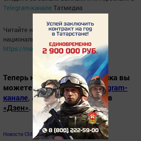
Telegram-канале
Татмедиа
Читайте новости Татарстана в
национальном мессенджере MАХ:
https://max.ru/tatmedia
Теперь
новости Зеленодольска вы
можете узнать в нашем
Telegram-
канале
,
а также читайте нас в
«Дзен»
.
Новости СМИ2