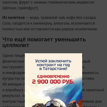
палочки, фрукт с низким гликемическим индексом
(яблоко, грейпфрут).
Из напитков
— вода, травяной чай, кофе без сахара.
Соль сводится к минимуму, алкоголь исключается
полностью или оставляется как редкое исключение.
Что ещё помогает уменьшить
целлюлит
Одних пищевых привычек мало. Регулярная
физическая активность — второй обязательный
инструмент. Упражнения улучшают кровоток
и лимфодренаж, напрямую уменьшая выраженность
бугристости. Даже одно исследование с участием
40 женщин показало, что сочетание силовых
и аэробных нагрузок даёт значительно более заметный
результат, чем пассивные методы. Массаж,
контрастный душ и общая подвижность в течение дня
работают как вспомогательные, но важные факторы.