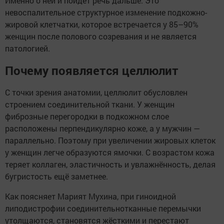
Именно о ней и пойдёт речь дальше. Это
невоспалительное структурное изменение подкожно-
жировой клетчатки, которое встречается у 85–90%
женщин после полового созревания и не является
патологией.
Почему появляется целлюлит
С точки зрения анатомии, целлюлит обусловлен
строением соединительной ткани. У женщин
фиброзные перегородки в подкожном слое
расположены перпендикулярно коже, а у мужчин —
параллельно. Поэтому при увеличении жировых клеток
у женщин легче образуются ямочки. С возрастом кожа
теряет коллаген, эластичность и увлажнённость, делая
бугристость ещё заметнее.
Как поясняет Марият Мухина, при гиноидной
липодистрофии соединительнотканные перемычки
утолщаются, становятся жёсткими и перестают