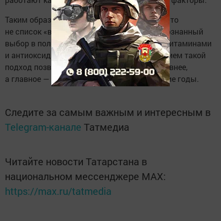
Таким образом, продукты от целлюлита — это
не список «волшебных» ингредиентов, а осознанный
выбор в пользу цельных, богатых белком, витаминами
и антиоксидантами блюд. Вместе с движением такой
подход позволяет сделать кожу заметно ровнее,
а главное — сохранить её здоровье на долгие годы.
Следите за самым важным и интересным в
Telegram-канале
Татмедиа
Читайте новости Татарстана в
национальном мессенджере MАХ:
https://max.ru/tatmedia