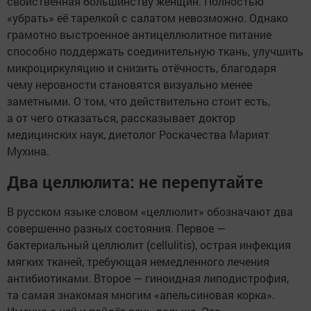
свойственная большинству женщин. Полностью
«убрать» её тарелкой с салатом невозможно. Однако
грамотно выстроенное антицеллюлитное питание
способно поддержать соединительную ткань, улучшить
микроциркуляцию и снизить отёчность, благодаря
чему неровности становятся визуально менее
заметными. О том, что действительно стоит есть,
а от чего отказаться, рассказывает доктор
медицинских наук, диетолог Роскачества Марият
Мухина.
Два целлюлита: не перепутайте
В русском языке словом «целлюлит» обозначают два
совершенно разных состояния. Первое —
бактериальный целлюлит (cellulitis), острая инфекция
мягких тканей, требующая немедленного лечения
антибиотиками. Второе — гиноидная липодистрофия,
та самая знакомая многим «апельсиновая корка».