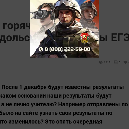
 горячие вопросы
дольска: результаты ЕГ
1313
0
6 После 1 декабря будут известны результаты
 каком основании наши результаты будут
а не лично учителю? Например отправлены по
ыло на сайте узнать свои результаты по
то изменилось? Это опять очередная