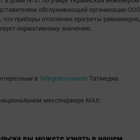
1 в доме №31 по улице Украинская инженером
едставителем обслуживающей организации ОО
, что приборы отопления прогреты равномерно
твует нормативному значению.
интересным в
Telegram-канале
Татмедиа
в национальном мессенджере MАХ:
льска вы можете узнать в нашем