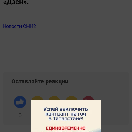
«Дзен»
.
Новости СМИ2
Оставляйте реакции
0
0
0
0
0