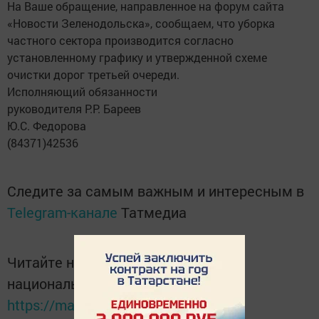
На Ваше обращение, направленное на форум сайта
«Новости Зеленодольска», сообщаем, что уборка
частного сектора производится согласно
установленному графику и утвержденной схеме
очистки дорог третьей очереди.
Исполняющий обязанности
руководителя Р.Р. Бареев
Ю.С. Федорова
(84371)42536
Следите за самым важным и интересным в
Telegram-канале
Татмедиа
Читайте новости Татарстана в
национальном мессенджере MАХ:
https://max.ru/tatmedia