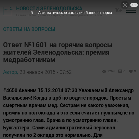
НОВОСТИ ЗЕЛЕНОДОЛЬСКА
16+
5
Автоматическое закрытие баннера через
Газета "Зеленодольская правда" - Зеленодольский район
ОТВЕТЫ НА ВОПРОСЫ
Ответ №1601 на горячие вопросы
жителей Зеленодольска: премия
медработникам
Автор,
23 января 2015 - 07:52
1264
0
0
#4650 Ананим 15.12.2014 07:30 Уважаемый Александр
Васильевич! Когда в црб но водите порядок. Простым
смертным врачам мед. Сестрам не какого уважения,
премия по пол оклада и это если считает нужным,не по
усмотрению глав. Врача а по усмотрению главн.
Бухгалтера. Сами административный персонал
получили по 2 оклада это нормально. Для