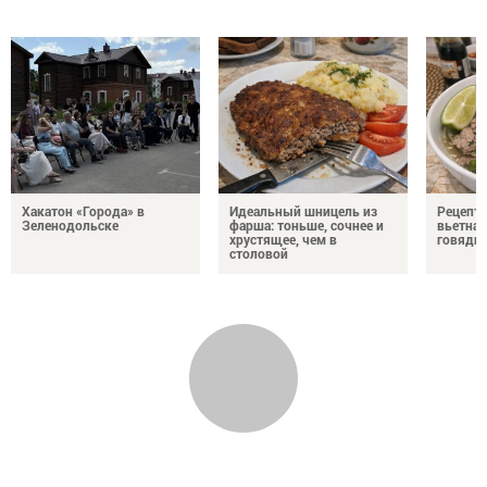
Хакатон «Города» в
Идеальный шницель из
Рецепт 
Зеленодольске
фарша: тоньше, сочнее и
вьетнам
хрустящее, чем в
говядин
столовой