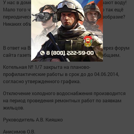
У нас в доме (Энгельса 5) постоянно отключают воду!
Мало того что горячей воды нет уже неделю так ещё
периодически и холодной нет! Это что за безобразие?
Никаких объявлений по этому поводу нет.
Уважаемый заявитель!
В ответ на Ваше обращение, направленное через форум
сайта газеты «Зеленодольская правда» сообщаем.
Котельная № 1/7 закрыта на планово-
профилактические работы в срок до до 04.06.2014,
согласно утвержденного графика.
Отключение холодного водоснабжения производится
на период проведения ремонтных работ по заявкам
жильцов.
Руководитель А.В. Кияшко
Анисимов О.В.