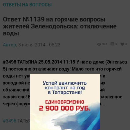
ОТВЕТЫ НА ВОПРОСЫ
Ответ №1139 на горячие вопросы
жителей Зеленодольска: отключение
воды
Автор,
3 июня 2014 - 06:23
931
0
0
#3496 ТАТЬЯНА 25.05.2014 11:15 У нас в доме (Энгельса
5) постоянно отключают воду! Мало того что горячей
воды нет уже неделю так ещё периодически и
холодной нет! Это что за безобразие? Никаких
объявлений по этому поводу нет. Уважаемый
заявитель! В ответ на Ваше обращение, направленное
через форум сайта газеты «Зеленодольская...
#3496
ТАТЬЯНА 25.05.2014 11:15