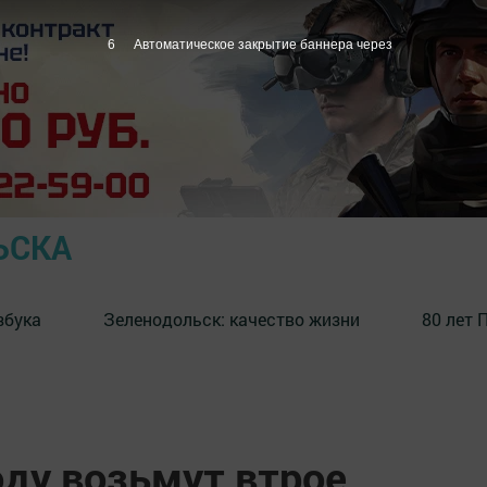
5
Автоматическое закрытие баннера через
ЬСКА
збука
⁠Зеленодольск: качество жизни
80 лет 
оду возьмут втрое