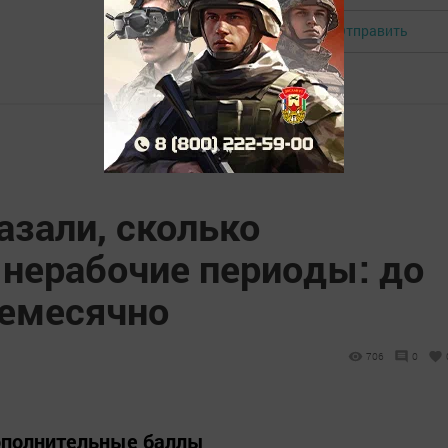
Отправить
Авторизоваться
азали, сколько
 нерабочие периоды: до
жемесячно
706
0
ополнительные баллы