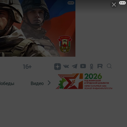
16+
Победы
Видео
Конкурсы
ЭтноДети