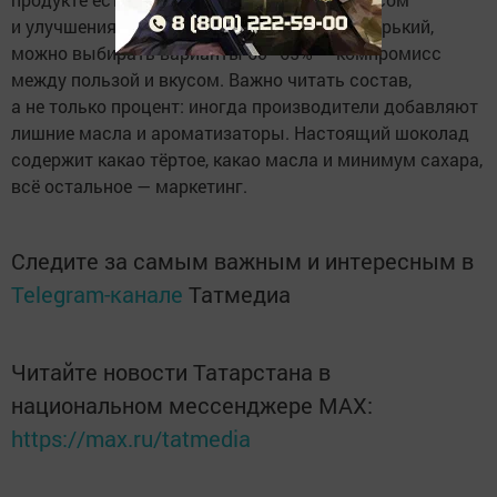
и улучшения сна. Если шоколад слишком горький,
можно выбирать варианты 60–65% — компромисс
между пользой и вкусом. Важно читать состав,
а не только процент: иногда производители добавляют
лишние масла и ароматизаторы. Настоящий шоколад
содержит какао тёртое, какао масла и минимум сахара,
всё остальное — маркетинг.
Следите за самым важным и интересным в
Telegram-канале
Татмедиа
Читайте новости Татарстана в
национальном мессенджере MАХ:
https://max.ru/tatmedia