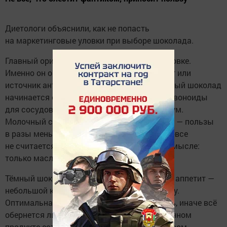
Диетологи объяснили, как не попасть
на маркетинговые уловки при выборе шоколада.
Главный ориентир — процент какао на упаковке.
Именно он определяет, покупаете вы десерт или
источник антиоксидантов. Настоящий тёмный шоколад
начинается от 70%: в нём сохраняются флавоноиды
для сосудов и настроения, а сахара минимум.
Молочный содержит гораздо меньше какао — пользы
в разы меньше, зато вкус мягче. Белый и вовсе
не считается шоколадом в классическом смысле:
только масло и сахар.
Тёмный шоколад помогает контролировать аппетит —
небольшой кусочек снижает тягу к сладкому.
Оптимальная порция 20–30 граммов в день, иначе всё
обернется лишними калориями. В качественном
продукте есть магний для борьбы со стрессом