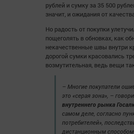
рублей и сумку за 35 500 рубл
значит, и ожидания от качест
Но радость от покупки улетучи
пощеголять в обновках, как о
некачественные швы внутри кро
дорогой сумки красовались т
возмутительная, ведь вещи та
– Многие покупатели ошиб
это «серая зона», – говор
внутреннего рынка Госал
самом деле, согласно пунк
потребителей», последств
дистанционным способом т