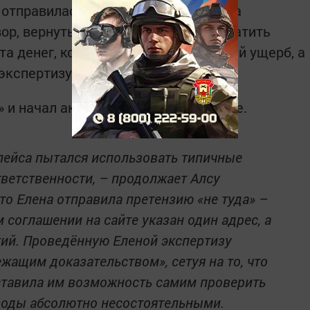
отправилась в суд. В своём иске она
вор, вернуть стоимость вещей, выплатить
ата денег, компенсировать моральный ущерб, а
экспертизу и юриста.
» и начал активно защищаться в суде.
лейса пытался использовать типичные
тветственности, – продолжает Алсу
что Елена отправила претензию «не туда» –
 соглашении на сайте указан один адрес, а
кий. Проведённую Еленой экспертизу
жащим доказательством», сетуя на то, что
ставила им возможность самим проверить
оводы абсолютно несостоятельными.