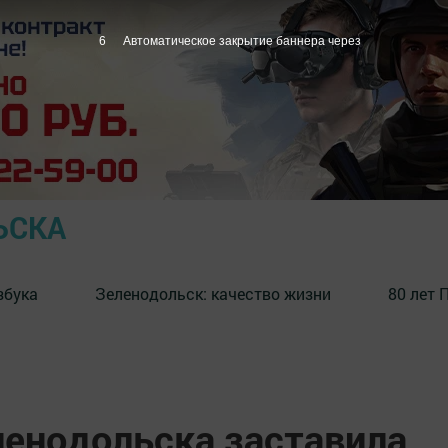
5
Автоматическое закрытие баннера через
ЬСКА
збука
⁠Зеленодольск: качество жизни
80 лет 
енодольска заставила