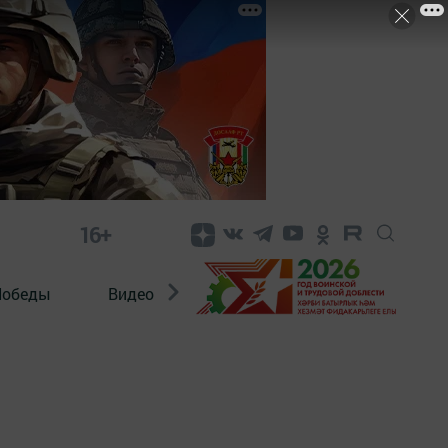
16+
Победы
Видео
Конкурсы
ЭтноДети