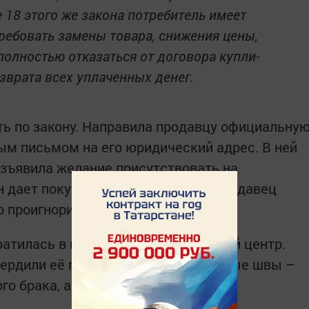
е 18 этого же закона потребитель имеет
ребовать замены товара, снижения цены,
полностью отказаться от договора купли-
зврата всех уплаченных денег.
ть по закону. Направила продавцу официальну
м письмом на его юридический адрес. В ней
изъявила желание присутствовать на
н дает покупателю такое право). Продавец
го проигнорировал.
братилась в независимый экспертный центр.
ердили её правоту: трещины и кривые швы –
го брака, а не неправильной носки.