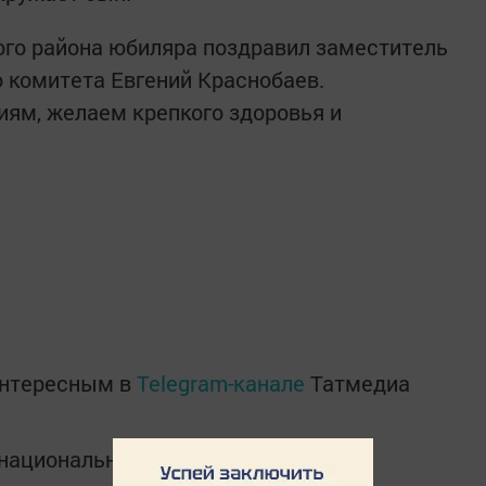
ого района юбиляра поздравил заместитель
 комитета Евгений Краснобаев.
ям, желаем крепкого здоровья и
интересным в
Telegram-канале
Татмедиа
в национальном мессенджере MАХ: