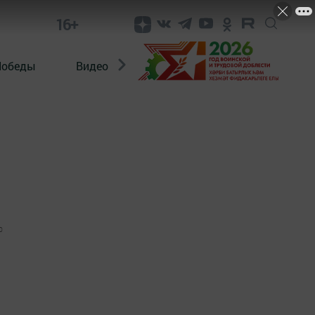
16+
Победы
Видео
Конкурсы
ЭтноДети
0