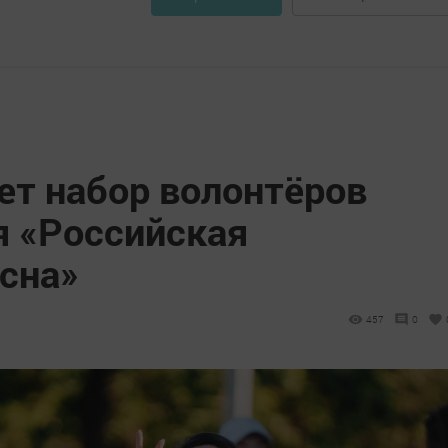
ет набор волонтёров
я «Российская
есна»
457
0