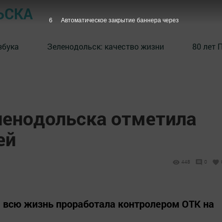
ЬСКА
5
Автоматическое закрытие баннера через
збука
⁠Зеленодольск: качество жизни
80 лет 
енодольска отметила
ей
448
0
 всю жизнь проработала контролером ОТК на