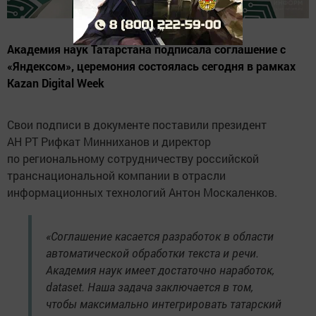
Академия наук Татарстана подписала соглашение с
«Яндексом», церемония состоялась сегодня в рамках
Kazan Digital Week
Свои подписи в документе поставили президент
АН РТ Рифкат Минниханов и директор
по региональному сотрудничеству российской
транснациональной компании в отрасли
информационных технологий Антон Москаленков.
«Соглашение касается разработок в области
автоматической обработки текста и речи.
Академия наук имеет достаточно наработок,
dataset. Наша задача заключается в том,
чтобы максимально интегрировать татарский