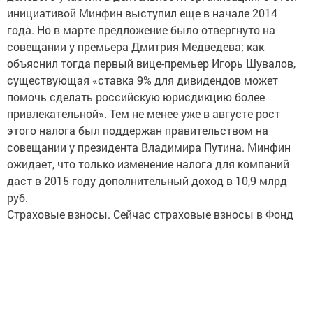
инициативой Минфин выступил еще в начале 2014
года. Но в марте предложение было отвергнуто на
совещании у премьера Дмитрия Медведева; как
объяснил тогда первый вице-премьер Игорь Шувалов,
существующая «ставка 9% для дивидендов может
помочь сделать российскую юрисдикцию более
привлекательной». Тем не менее уже в августе рост
этого налога был поддержан правительством на
совещании у президента Владимира Путина. Минфин
ожидает, что только изменение налога для компаний
даст в 2015 году дополнительный доход в 10,9 млрд
руб.
Страховые взносы. Сейчас страховые взносы в Фонд
обязательного медицинского страхования составляют
5,1%. Их взимают с годовой зарплаты 624 тыс. руб. (52
тыс. в месяц). Все, что выше, взносами не облагается.
Каждый год пороговое значение зарплат, с которых
взимаются взносы, индексируется - в 2015 году оно