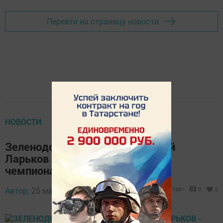
Перейти на страницу новости
НОВОСТИ
Зеленодольский лыжник Андрей
Ларьков - серебряный призер
чемпионата России
Автор,
25 марта 2014 - 11:56
1391
0
0