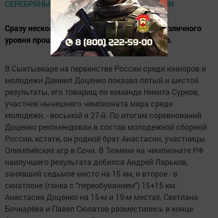
Сразу несколько итоговых соревнований различного
уровня прошли в последние дни у лыжников.
В Сыктывкаре на первенстве России среди юниоров и
молодежи Даниил Доценко показал пятый и шестой
результаты, его товарищ по команде Никита Сурков,
участник нынешнего чемпионата мира среди
молодежи, - восьмой и 27-й. По итогам соревнований
Доценко рекомендован в состав молодежной сборной
России, кстати, он родной брат Анастасии, участницы
Олимпийских игр в Сочи. В Тюмени на чемпионате РФ
наилучшего результата добился Андрей Ларьков,
занявший седьмое место на 15 км, и второе - в
скиатлоне (гонка с "переобуванием") 15+15 км.
Анастасия Доценко на 15-м и 19-м местах, Светлана
Бочкарёва и Павел Сюлатов разместились в конце