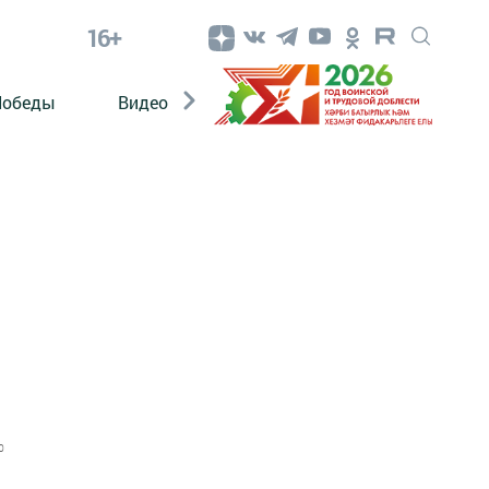
16+
Победы
Видео
Конкурсы
ЭтноДети
0