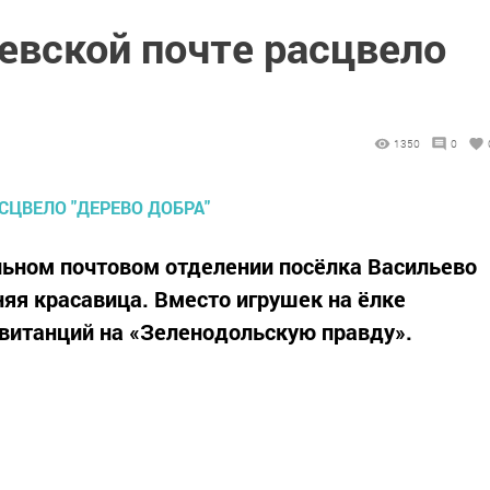
евской почте расцвело
1350
0
льном почтовом отделении посёлка Васильево
яя красавица. Вместо игрушек на ёлке
витанций на «Зеленодольскую правду».