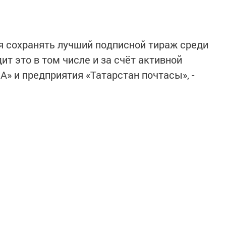
ся сохранять лучший подписной тираж среди
ит это в том числе и за счёт активной
 и предприятия «Татарстан почтасы», -
 редактор нашей газеты
Татьяна Витовская
. -
 сегодняшняя акция «Дерево добра» - не
приобщить людей к чтению книг, газет,
 к Всероссийской акции.
иях на ёлке, - многодетные семьи. Инициативу
сделав такой необычный подарок на Новый год,
тонов
. Его поддержали и руководители
анизаций.