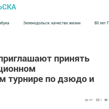
ЬСКА
збука
⁠Зеленодольск: качество жизни
80 лет 
приглашают принять
иционном
м турнире по дзюдо и
951
0