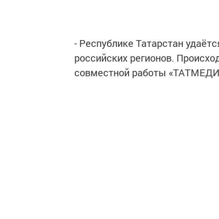
- Республике Татарстан удаёт
российских регионов. Происход
совместной работы «ТАТМЕДИА»
открыла мероприятие главный
Завершается Год литературы, и
только ещё одна возможность 
журналов, но и присоединиться
Адресаты, указанные в квитанц
выписать им местную газету, 
проявил глава посёлка
Олег Ан
поселковых предприятий и орг