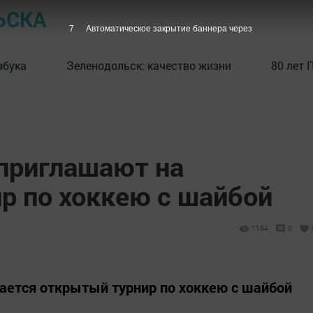
ЬСКА
6
Автоматическое закрытие баннера через
збука
⁠Зеленодольск: качество жизни
80 лет 
приглашают на
р по хоккею с шайбой
1164
0
ается открытый турнир по хоккею с шайбой