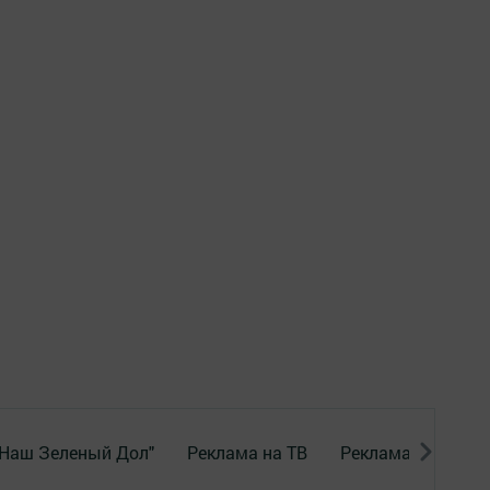
"Наш Зеленый Дол"
Реклама на ТВ
Реклама в газете