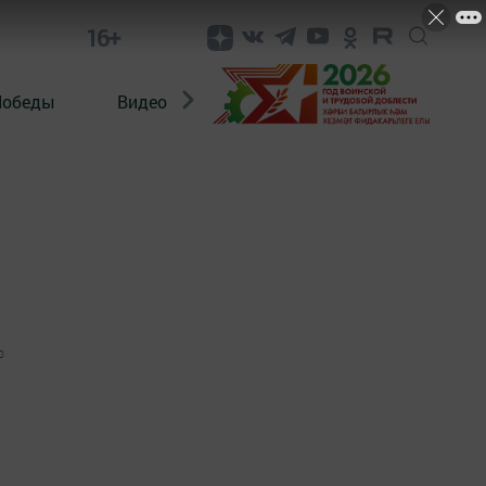
16+
Победы
Видео
Конкурсы
ЭтноДети
0