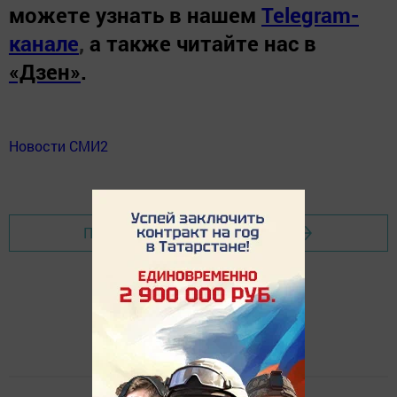
можете узнать в нашем
Telegram-
канале
,
а также читайте нас в
«Дзен»
.
Новости СМИ2
Перейти на страницу новости