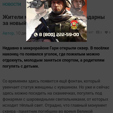
НОВОСТИ
Жители микрорайона Гари благодарны
за новый сквер
Автор,
10 декабря 2015 - 15:03
1637
0
0
Недавно в микрорайоне Гари открыли сквер. В посёлке
наконец-то появился уголок, где пожилым можно
отдохнуть, молодым заняться спортом, а родителям
погулять с детьми.
Со временем здесь появится ещё фонтан, который
увенчает статуя женщины с кувшином. Но уже и сейчас
здесь можно посидеть на скамеечках, погулять под
фонарями с шаровидными светильниками, от которых
исходит тёплый свет. Отрадно, что главный монумент
сквера - памятник погибшим во время Великой