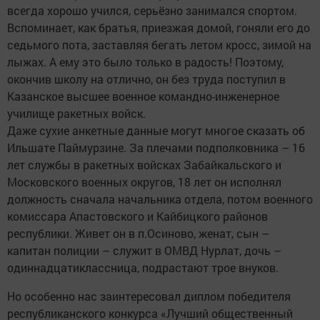
всегда хорошо учился, серьёзно занимался спортом.
Вспоминает, как братья, приезжая домой, гоняли его до
седьмого пота, заставляя бегать летом кросс, зимой на
лыжах. А ему это было только в радость! Поэтому,
окончив школу на отлично, он без труда поступил в
Казанское высшее военное командно-инженерное
училище ракетных войск.
Даже сухие анкетные данные могут многое сказать об
Ильшате Паймурзине. За плечами подполковника – 16
лет службы в ракетных войсках Забайкальского и
Московского военных округов, 18 лет он исполнял
должность сначала начальника отдела, потом военного
комиссара Апастовского и Кайбицкого районов
республики. Живет он в п.Осиново, женат, сын –
капитан полиции – служит в ОМВД Нурлат, дочь –
одиннадцатиклассница, подрастают трое внуков.
Но особенно нас заинтересовал диплом победителя
республиканского конкурса «Лучший общественный