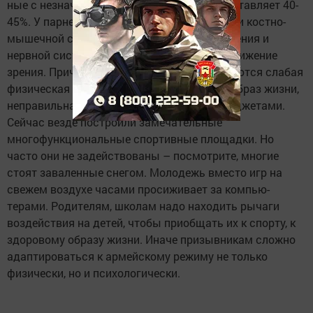
ные с незначительными ограничения – составляет 40-
45%. У парней часто диагностируют болезни костно-
мышечной системы, системы кровообращения и
нервной системы. На четвертом месте – снижение
зрения. Причинами такого положения являются слабая
физическая подготовка, малоподвижный образ жизни,
неправильная еда, повальное увлечение гаджетами.
Сейчас везде построили замечательные
многофункциональные спортивные площадки. Но
часто они не задействованы – посмотрите, многие
стоят заваленные снегом. Молодежь вместо игр на
свежем воздухе часами просиживает за компью-
терами. Родителям, школам надо находить рычаги
воздействия на детей, чтобы приобщать их к спорту, к
здоровому образу жизни. Иначе призывникам сложно
адаптироваться к армейскому режиму не только
физически, но и психологически.