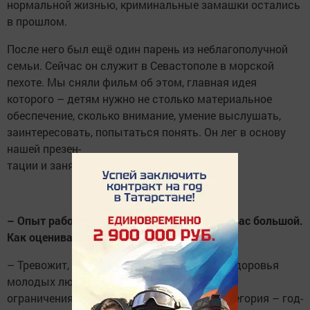
нормальной жизнью, криминальные замашки остались
в прошлом.
После него был ещё один парень из неблагополучной
семьи. Сейчас он служит в Севастополе в морской
пехоте. Мы сняли фильм об этом, главная идея
которого – детям нужно не столько материальное
обеспечение, сколько внимание, умение выслушать,
заинтересовать, попытаться понять. Он лег в основу
нашей презен-
тации и занял первое место.
– Опыт работы в военном комиссариате у вас большой.
Как оцениваете нынешних призывников?
– Тревожит, главным образом, состояние здоровья
молодых людей. Призывников, годных без
ограничения, у нас лишь 12%, основная категория – год-