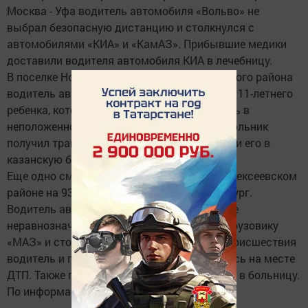
Москва - Уфа водитель автомобиля «Вольво» не
выбрал безопасную дистанцию и столкнулся с
автомобилями «КИА» и «КамАЗ». Прибывшие медики
доставили водителя автомобиля КИА в лечебницу.
В поселке Новониколаевский Зеленодольского района
водитель автомобиля «Тойота Камри» сбил 11-летнего
ребенка, который перебегал проезжую часть в
неположенном месте. В результате ДТП школьник
получил травмы, медики госпитализировали его в
казанскую больницу.
Еще одно смертельное ДТП произошло в Алексеевском
районе на 93 км автодороги Казань - Оренбург.
Водитель автомобиля «ВАЗ» на перекрестке
неравнозначных дорог не уступил дорогу грузовику
«МАЗ» и столкнулся с ним. В результате происшествия
водитель и пассажир легковушки скончались на месте
ДТП. Также пассажирка «ВАЗа» доставлена в больницу.
По информации:
"События"
.