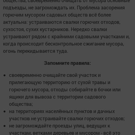
общества, своевременно очищать от мусора основные
подъезды, не загромождать их. Проблема засорения
горючим мусором садовых обществ всё более
актуальна: устраиваются свалки горючих отходов,
сухостоя, сухих кустарников. Нередко свалки
устраивают рядом с крайними садовыми участками и,
когда происходит бесконт­рольное сжигание мусора,
огонь перекидывается туда.
Запомните правила:
своевременно очищайте свой участок и
прилегающую территорию от сухой травы и
горючего мусора, отходы собирайте в бочки или
ящики для вывоза с территории садового
общества;
на территориях населённых пунктов и дачных
участков не устраивайте свалки горючих отходов;
не загромождайте проезды улиц, ведущих к
участкам, ветками деревьев и мусором - всё это