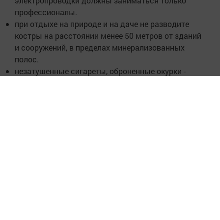
электропроводки должны заниматься только
профессионалы.
при отдыхе на природе и на даче не разводите
костры на расстоянии менее 50 метров от зданий
и сооружений, в пределах минерализованных
полос.
незатушенные сигареты, оброненные окурки -
сегодня главный источник больших и
непоправимых бед.
При возникновении пожара немедленно сообщайте о
нём в пожарную охрану по телефону 01 или по
сотовому телефону 112. Главное правило - не
поддаваться панике и не терять самообладания!
Следите за самым важным и интересным в
Telegram-канале
Татмедиа