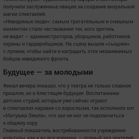
получили заслуженные овации за создание визуальной
магии спектаклей.
«Невидимые люди»: самым трогательным и смешным
моментом стало чествование тех, кого зритель
не видит — администраторов, уборщиков, работников
охраны и гардеробщиков. На сцену вышли «сыщики»
с лупами, чтобы найти и наградить этих незаменимых
бойцов невидимого фронта.
Будущее — за молодыми
Финал вечера показал, что у театра не только славное
прошлое, но и блестящее будущее. Воспитанники
детских студий, которые уже сейчас играют
в спектаклях наравне со взрослыми, так исполнили хит
«Матушка Земля», что зал не мог не подключиться
к общему хору.
Главный показатель востребованности учреждения
культуры, как и во все времена, — полный зал зрителей.