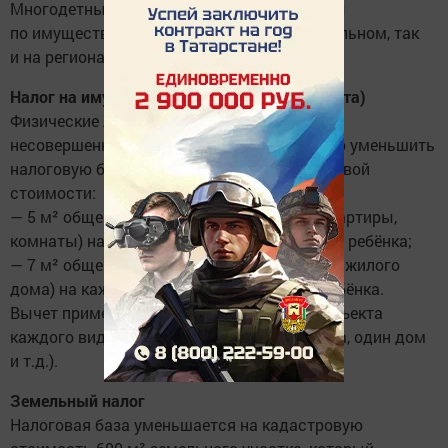
Многодетные семьи могут получать льготы
по имущественным налогам как на федеральном, так
и на региональном уровнях.
Налог на имущество (квартира, дом, комната)
Физические лица с тремя и более
несовершеннолетними детьми имеют право уменьшить
налоговую базу на сумму, равную кадастровой
стоимости:
— 5 м² общей площади квартиры (части квартиры,
комнаты) на каждого несовершеннолетнего ребёнка;
— 7 м² общей площади жилого дома (части жилого
дома) на каждого несовершеннолетнего ребёнка.
Вычет применяется в отношении одного объекта
каждого вида (одна квартира, одна комната, один дом
и т.д.).
Земельный налог
Налоговая база уменьшается на кадастровую