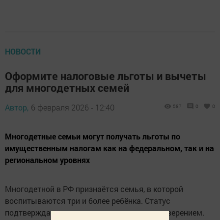
НОВОСТИ
Оформите налоговые льготы и вычеты
для многодетных семей
Автор,
6 февраля 2026 - 12:40
587
0
0
Многодетные семьи могут получать льготы по
имущественным налогам как на федеральном, так и на
региональном уровнях
Многодетной в РФ признаётся семья, в которой
воспитываются три и более ребёнка. Статус
подтверждается соответствующим удостоверением.