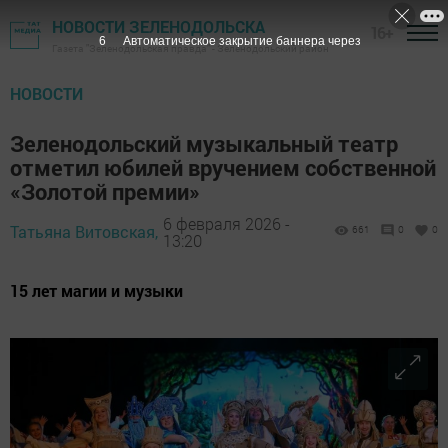
НОВОСТИ ЗЕЛЕНОДОЛЬСКА
16+
4
Автоматическое закрытие баннера через
Газета "Зеленодольская правда" - Зеленодольский район
НОВОСТИ
Зеленодольский музыкальный театр
отметил юбилей вручением собственной
«Золотой премии»
6 февраля 2026 -
Татьяна Витовская,
661
0
0
13:20
15 лет магии и музыки