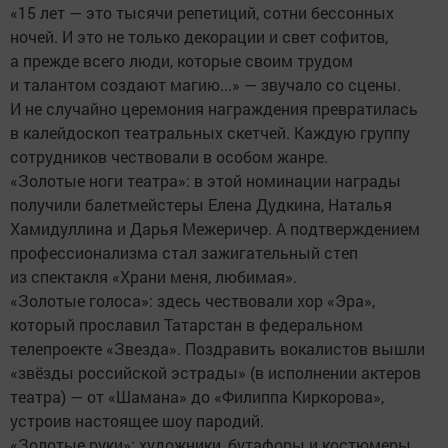
«15 лет — это тысячи репетиций, сотни бессонных
ночей. И это не только декорации и свет софитов,
а прежде всего люди, которые своим трудом
и талантом создают магию...» — звучало со сцены.
И не случайно церемония награждения превратилась
в калейдоскоп театральных скетчей. Каждую группу
сотрудников чествовали в особом жанре.
«Золотые ноги театра»: в этой номинации награды
получили балетмейстеры Елена Дудкина, Наталья
Хамидуллина и Дарья Межеричер. А подтверждением
профессионализма стал зажигательный степ
из спектакля «Храни меня, любимая».
«Золотые голоса»: здесь чествовали хор «Эра»,
который прославил Татарстан в федеральном
телепроекте «Звезда». Поздравить вокалистов вышли
«звёзды российской эстрады» (в исполнении актеров
театра) — от «Шамана» до «Филиппа Киркорова»,
устроив настоящее шоу пародий.
«Золотые руки»: художники, бутафоры и костюмеры