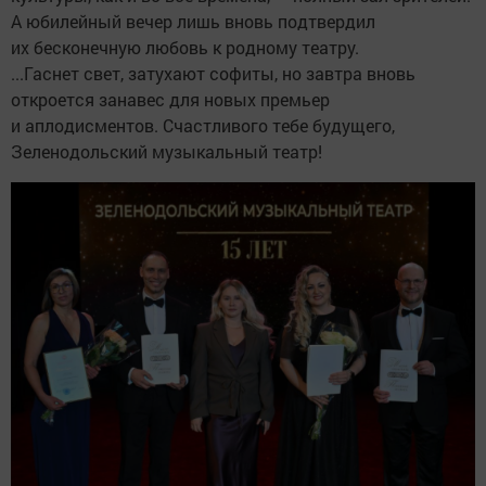
А юбилейный вечер лишь вновь подтвердил
их бесконечную любовь к родному театру.
...Гаснет свет, затухают софиты, но завтра вновь
откроется занавес для новых премьер
и аплодисментов. Счастливого тебе будущего,
Зеленодольский музыкальный театр!